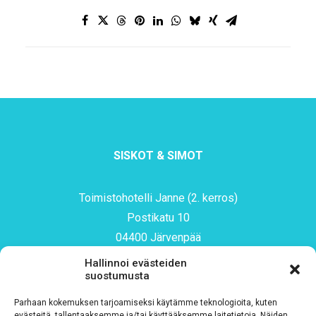
SISKOT & SIMOT
Toimistohotelli Janne (2. kerros)
Postikatu 10
04400 Järvenpää
toimisto@siskotjasimot.fi
Hallinnoi evästeiden
suostumusta
044 9733844
Parhaan kokemuksen tarjoamiseksi käytämme teknologioita, kuten
evästeitä, tallentaaksemme ja/tai käyttääksemme laitetietoja. Näiden