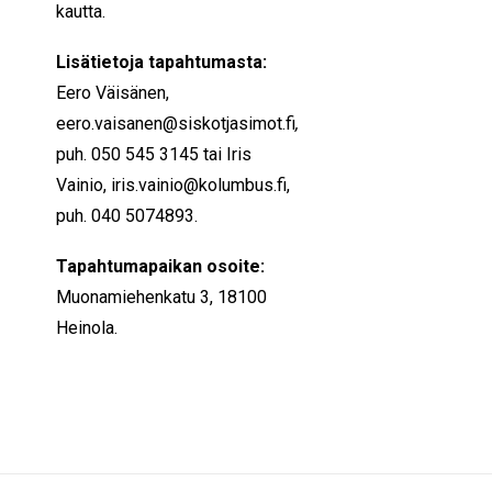
kautta.
Lisätietoja tapahtumasta:
Eero Väisänen,
eero.vaisanen@siskotjasimot.fi
,
puh. 050 545 3145 tai Iris
Vainio,
iris.vainio@kolumbus.fi
,
puh. 040 5074893.
Tapahtumapaikan osoite:
Muonamiehenkatu 3, 18100
Heinola.