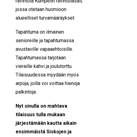
ravintola Kumpelin ravintolasali,
jossa otetaan huomioon
alueelliset turvamääräykset.
Tapahtuma on ilmainen
senioreille ja tapahtumassa
avustaville vapaaehtoisille.
Tapahtumassa tarjotaan
vieraille kahvi ja joulutorttu.
Tilaisuudessa myydään myös
arpoja, joilla voi voittaa hienoja
palkintoja.
Nyt sinulla on mahtava
tilaisuus tulla mukaan
järjestämään kautta aikain
ensimmäistä Siskojen ja