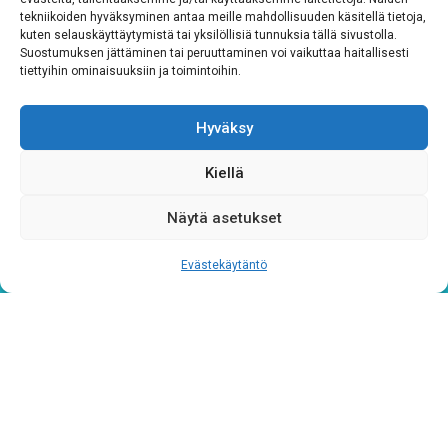
tekniikoiden hyväksyminen antaa meille mahdollisuuden käsitellä tietoja,
kuten selauskäyttäytymistä tai yksilöllisiä tunnuksia tällä sivustolla.
Tilaa uutiskirjeemme
Suostumuksen jättäminen tai peruuttaminen voi vaikuttaa haitallisesti
tiettyihin ominaisuuksiin ja toimintoihin.
Sähköposti
*
Hyväksy
Kiellä
Näytä asetukset
Rekisteriseloste
*
Hyväksyn ehdot
Evästekäytäntö
Tutustu rekisteriselosteeseemme
tämän linkin kautta!
CAPTCHA