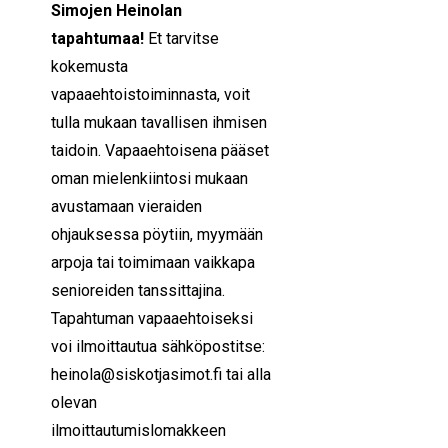
Simojen Heinolan
tapahtumaa!
Et tarvitse
kokemusta
vapaaehtoistoiminnasta, voit
tulla mukaan tavallisen ihmisen
taidoin. Vapaaehtoisena pääset
oman mielenkiintosi mukaan
avustamaan vieraiden
ohjauksessa pöytiin, myymään
arpoja tai toimimaan vaikkapa
senioreiden tanssittajina.
Tapahtuman vapaaehtoiseksi
voi ilmoittautua sähköpostitse:
heinola@siskotjasimot.fi
tai alla
olevan
ilmoittautumislomakkeen