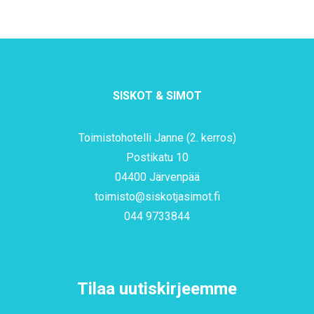
SISKOT & SIMOT
Toimistohotelli Janne (2. kerros)
Postikatu 10
04400 Järvenpää
toimisto@siskotjasimot.fi
044 9733844
Tilaa uutiskirjeemme