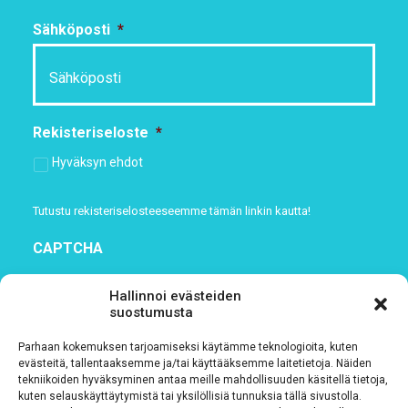
Sähköposti
*
Rekisteriseloste
*
Hyväksyn ehdot
Tutustu rekisteriselosteeseemme
tämän linkin kautta!
CAPTCHA
Hallinnoi evästeiden
suostumusta
Parhaan kokemuksen tarjoamiseksi käytämme teknologioita, kuten
evästeitä, tallentaaksemme ja/tai käyttääksemme laitetietoja. Näiden
tekniikoiden hyväksyminen antaa meille mahdollisuuden käsitellä tietoja,
kuten selauskäyttäytymistä tai yksilöllisiä tunnuksia tällä sivustolla.