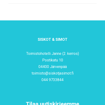
SISKOT & SIMOT
Toimistohotelli Janne (2. kerros)
Postikatu 10
04400 Järvenpää
toimisto@siskotjasimot.fi
044 9733844
Tilaa uutiskirjeemme