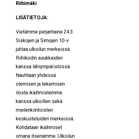
Riihimäki
LISÄTIETOJA:
Vietämme perjantaina 24.3.
Siskojen ja Simojen 10-v
juhlaa ulkoilun merkeissä
Riihikodin asukkaiden
kanssa lähiympäristössä.
Nautitaan yhdessä
olemisen ja tekemisen
ilosta ikäihmistemme
kanssa ulkoillen sekä
mielenkiintoisten
keskusteluiden merkeissä.
Kohdataan ikäihmiset
omana itsenämme. Ulkoilun