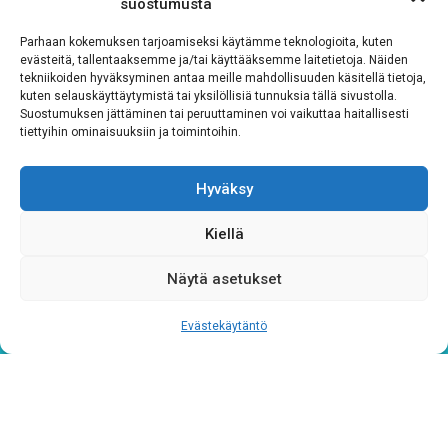
Tilaa uutiskirjeemme
suostumusta
Parhaan kokemuksen tarjoamiseksi käytämme teknologioita, kuten
evästeitä, tallentaaksemme ja/tai käyttääksemme laitetietoja. Näiden
Sähköposti
*
tekniikoiden hyväksyminen antaa meille mahdollisuuden käsitellä tietoja,
kuten selauskäyttäytymistä tai yksilöllisiä tunnuksia tällä sivustolla.
Suostumuksen jättäminen tai peruuttaminen voi vaikuttaa haitallisesti
tiettyihin ominaisuuksiin ja toimintoihin.
Hyväksy
Rekisteriseloste
*
Hyväksyn ehdot
Kiellä
Tutustu rekisteriselosteeseemme
tämän linkin kautta!
Näytä asetukset
CAPTCHA
Evästekäytäntö