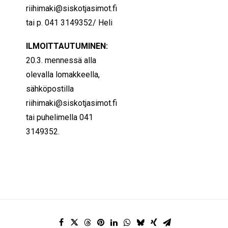
riihimaki@siskotjasimot.fi
tai p. 041 3149352/ Heli
ILMOITTAUTUMINEN:
20.3. mennessä alla
olevalla lomakkeella,
sähköpostilla
riihimaki@siskotjasimot.fi
tai puhelimella 041
3149352.