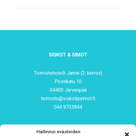
SISKOT & SIMOT
Toimistohotelli Janne (2. kerros)
Postikatu 10
04400 Järvenpää
toimisto@siskotjasimot.fi
044 9733844
Hallinnoi evästeiden