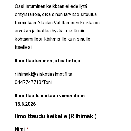
Osallistuminen keikkaan ei edellytä
erityistaitoja, eikä sinun tarvitse sitoutua
toimintaan. Yksikin Välittämisen keikka on
arvokas ja tuottaa hyvää mieltä niin
kohtaamillesi ikäihmisille kuin sinulle
itsellesi.
Ilmoittautuminen ja lisätietoja:
riihimaki@siskotjasimot.fi
tai
0447747718/Toni
Ilmoittaudu mukaan viimeistään
15.6.2026
Ilmoittaudu keikalle (Riihimäki)
Nimi
*