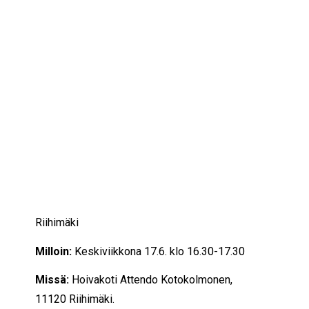
IKÄIHMISET
KOHTAAMISPAIKAT
MIESPORUKAT
YHTEYSTIEDOT
TILAA UUTISKIRJE
YHTEYDENOTTOLOMAKE
17/06/2026
16:30 — 17:30
(1h)
Riihimäki
Milloin:
Keskiviikkona 17.6. klo 16.30-17.30
Missä:
Hoivakoti Attendo Kotokolmonen,
11120 Riihimäki.