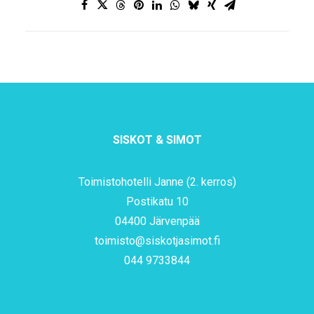
SISKOT & SIMOT
Toimistohotelli Janne (2. kerros)
Postikatu 10
04400 Järvenpää
toimisto@siskotjasimot.fi
044 9733844