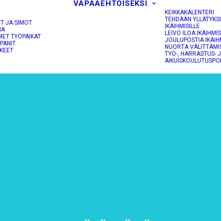
VAPAAEHTOISEKSI
KEIKKAKALENTERI
TEHDÄÄN YLLÄTYKS
OT JA SIMOT
IKÄIHMISILLE
NA
LEIVO ILOA IKÄIHMIS
MET TYÖPAIKAT
JOULUPOSTIA IKÄIH
PANIT
NUORTA VÄLITTÄMI
KEET
TYÖ-, HARRASTUS- 
AIKUISKOULUTUSPO