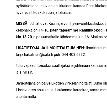
pyörätuolissa istuvien asukkaiden kanssa Rannikkokod
hyvinvointikeskukseen ja takaisin.
MISSÄ:
Juhlat ovat Kaunisjärven hyvinvointikeskukses
kellonaika on 14-16, joten
tapaamme Rannikkokodilla
klo 13.20
ja paluumatkalle lähdemme klo 16. Matkaa on 
LISÄTIETOJA JA ILMOITTAUTUMINEN:
Ilmoittautum
tanja.hakulinen@sata.fi
puh. 044 403 6332.
Tule vapaaehtoiseksi saattajaksi ja juhlimaan kanssamm
jäisi yksin.
Järjestäjänä on palvelukotien virikelähihoitajat. Juhla
Linnavuoren asukkaille. Laulamme karaokea, tanssimme
unohtamatta.