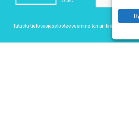
ehdot
H
Tutustu tietosuojaselosteeseemme
tämän linkin kautta!
T & SIMOT
Tietosuojaseloste
Verkkolaskutustiedot
ohotelli Janne (2. kerros)
atu 10
Materiaalipankki
Järvenpää