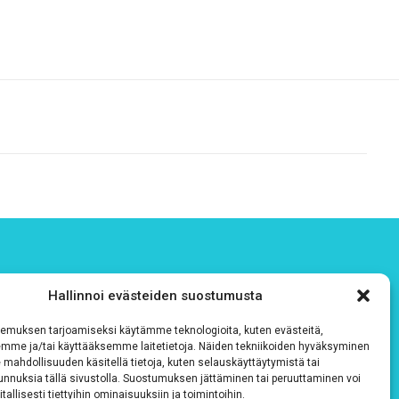
Hallinnoi evästeiden suostumusta
emuksen tarjoamiseksi käytämme teknologioita, kuten evästeitä,
emme ja/tai käyttääksemme laitetietoja. Näiden tekniikoiden hyväksyminen
 mahdollisuuden käsitellä tietoja, kuten selauskäyttäytymistä tai
 tunnuksia tällä sivustolla. Suostumuksen jättäminen tai peruuttaminen voi
tallisesti tiettyihin ominaisuuksiin ja toimintoihin.