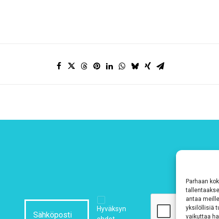
Parhaan kok
tallentaaks
antaa meille
yksilöllisiä
Hyväksyn
vaikuttaa hai