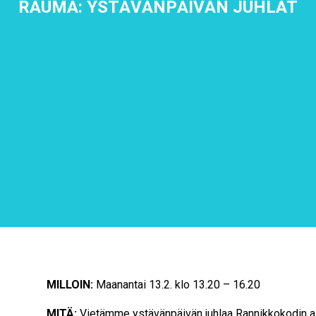
RAUMA: YSTÄVÄNPÄIVÄN JUHLAT
MILLOIN:
Maanantai 13.2. klo 13.20 – 16.20
MITÄ:
Vietämme ystävänpäivän juhlaa Rannikkokodin 