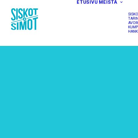
ETUSIVU
MEISTÄ
SISK
TARI
AVOI
KUMP
HANK