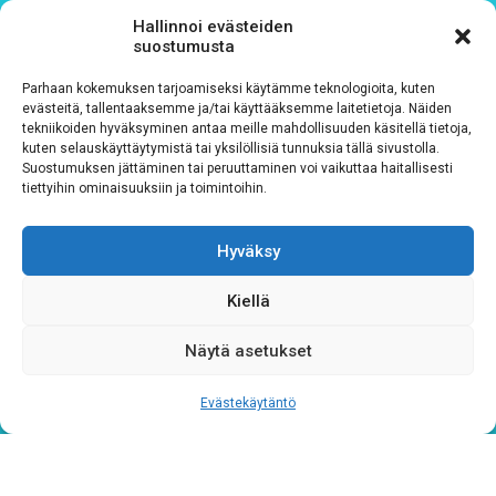
Hallinnoi evästeiden
Tilaa uutiskirjeemme
suostumusta
Parhaan kokemuksen tarjoamiseksi käytämme teknologioita, kuten
evästeitä, tallentaaksemme ja/tai käyttääksemme laitetietoja. Näiden
Sähköposti
*
tekniikoiden hyväksyminen antaa meille mahdollisuuden käsitellä tietoja,
kuten selauskäyttäytymistä tai yksilöllisiä tunnuksia tällä sivustolla.
Suostumuksen jättäminen tai peruuttaminen voi vaikuttaa haitallisesti
tiettyihin ominaisuuksiin ja toimintoihin.
Hyväksy
Rekisteriseloste
*
Hyväksyn ehdot
Kiellä
Tutustu rekisteriselosteeseemme
tämän linkin kautta!
Näytä asetukset
CAPTCHA
Evästekäytäntö