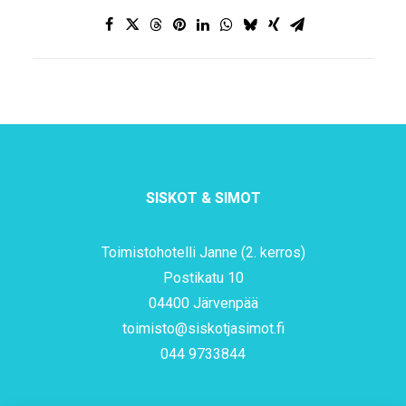
SISKOT & SIMOT
Toimistohotelli Janne (2. kerros)
Postikatu 10
04400 Järvenpää
toimisto@siskotjasimot.fi
044 9733844