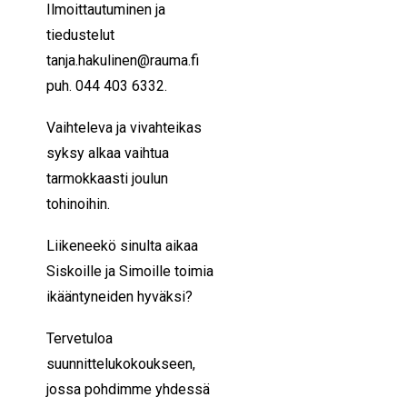
Ilmoittautuminen ja
tiedustelut
tanja.hakulinen@rauma.fi
puh. 044 403 6332.
Vaihteleva ja vivahteikas
syksy alkaa vaihtua
tarmokkaasti joulun
tohinoihin.
Liikeneekö sinulta aikaa
Siskoille ja Simoille toimia
ikääntyneiden hyväksi?
Tervetuloa
suunnittelukokoukseen,
jossa pohdimme yhdessä