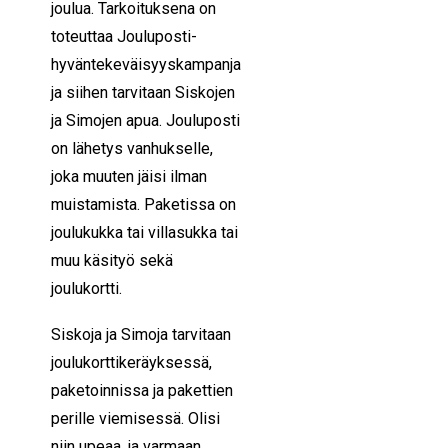
joulua. Tarkoituksena on
toteuttaa Jouluposti-
hyväntekeväisyyskampanja
ja siihen tarvitaan Siskojen
ja Simojen apua. Jouluposti
on lähetys vanhukselle,
joka muuten jäisi ilman
muistamista. Paketissa on
joulukukka tai villasukka tai
muu käsityö sekä
joulukortti.
Siskoja ja Simoja tarvitaan
joulukorttikeräyksessä,
paketoinnissa ja pakettien
perille viemisessä. Olisi
niin upeaa, ja varmaan