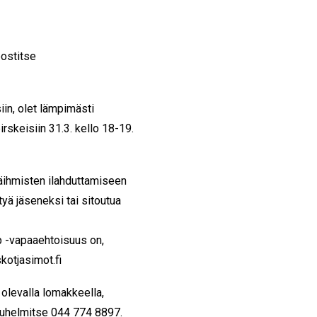
ostitse
iin, olet lämpimästi
rskeisiin 31.3. kello 18-19.
äihmisten ilahduttamiseen
ittyä jäseneksi tai sitoutua
p -vapaaehtoisuus on,
kotjasimot.fi
olevalla lomakkeella,
puhelmitse 044 774 8897.