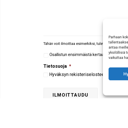
Parhaan kok
tallentaaks
Tähän voit ilmoittaa esimerkiksi, tuletko yksin vai k
antaa meille
yksilöllisiä
Aiempi
Osallistun ensimmäistä kertaa Siskojen ja 
vaikuttaa hai
osallistuminen
Tietosuoja
*
H
Hyväksyn
rekisteriselosteen
mukaisen t