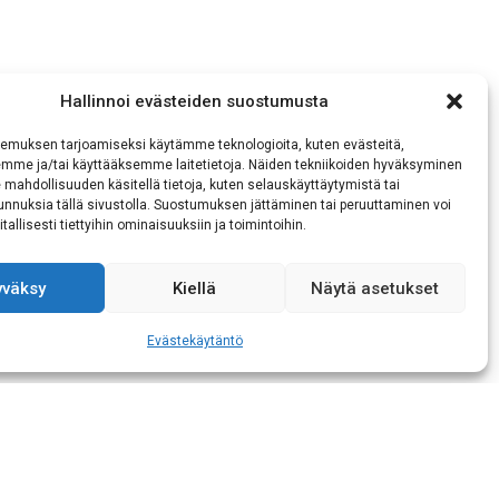
Hallinnoi evästeiden suostumusta
emuksen tarjoamiseksi käytämme teknologioita, kuten evästeitä,
emme ja/tai käyttääksemme laitetietoja. Näiden tekniikoiden hyväksyminen
averin kanssa!
 mahdollisuuden käsitellä tietoja, kuten selauskäyttäytymistä tai
 tunnuksia tällä sivustolla. Suostumuksen jättäminen tai peruuttaminen voi
Simojen toimintaan
tallisesti tiettyihin ominaisuuksiin ja toimintoihin.
yväksy
Kiellä
Näytä asetukset
ietojeni käsittelyn
Evästekäytäntö