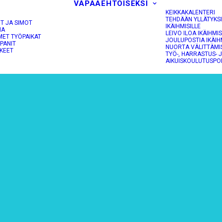
VAPAAEHTOISEKSI
KEIKKAKALENTERI
TEHDÄÄN YLLÄTYKS
OT JA SIMOT
IKÄIHMISILLE
NA
LEIVO ILOA IKÄIHMIS
MET TYÖPAIKAT
JOULUPOSTIA IKÄIH
PANIT
NUORTA VÄLITTÄMI
KEET
TYÖ-, HARRASTUS- 
AIKUISKOULUTUSPO