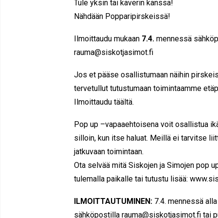
Tule yksin tai kaverin kanssa!
Nähdään Popparipirskeissä!
Ilmoittaudu mukaan
7.4.
mennessä sähköp
rauma@siskotjasimot.fi
Jos et pääse osallistumaan näihin pirskeis
tervetullut tutustumaan toimintaamme etäpi
Ilmoittaudu
täältä.
Pop up –vapaaehtoisena voit osallistua ik
silloin, kun itse haluat. Meillä ei tarvitse li
jatkuvaan toimintaan.
Ota selvää mitä Siskojen ja Simojen pop u
tulemalla paikalle tai tutustu lisää:
www.sis
ILMOITTAUTUMINEN:
7.4. mennessä alla 
sähköpostilla rauma@siskotjasimot.fi tai 