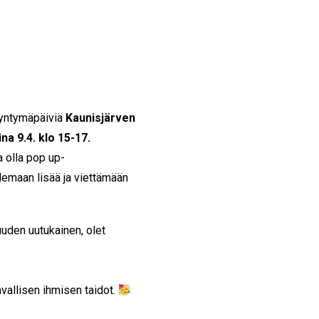
syntymäpäiviä
Kaunisjärven
a 9.4. klo 15-17.
a olla pop up-
lemaan lisää ja viettämään
uuden uutukainen, olet
tavallisen ihmisen taidot.