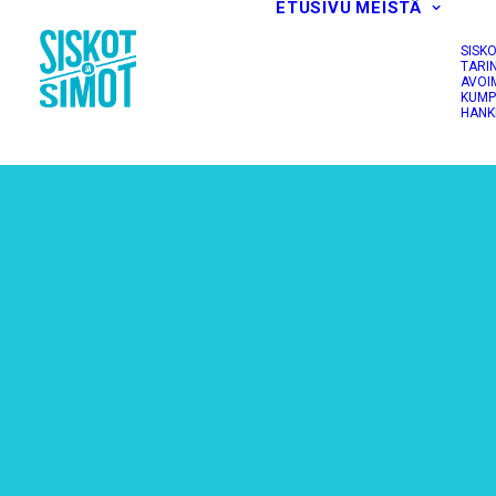
ETUSIVU
MEISTÄ
SISK
TARI
AVOI
KUMP
HANK