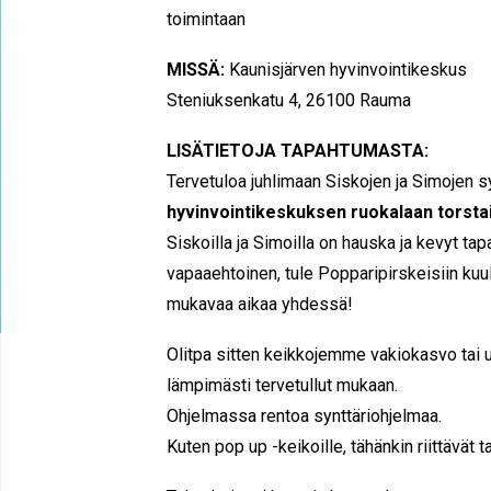
toimintaan
MISSÄ:
Kaunisjärven hyvinvointikeskus
Steniuksenkatu 4, 26100 Rauma
LISÄTIETOJA TAPAHTUMASTA:
Tervetuloa juhlimaan Siskojen ja Simojen 
hyvinvointikeskuksen ruokalaan torstain
Siskoilla ja Simoilla on hauska ja kevyt tap
vapaaehtoinen, tule Popparipirskeisiin kuu
mukavaa aikaa yhdessä!
Olitpa sitten keikkojemme vakiokasvo tai 
lämpimästi tervetullut mukaan.
Ohjelmassa rentoa synttäriohjelmaa.
Kuten pop up -keikoille, tähänkin riittävät 