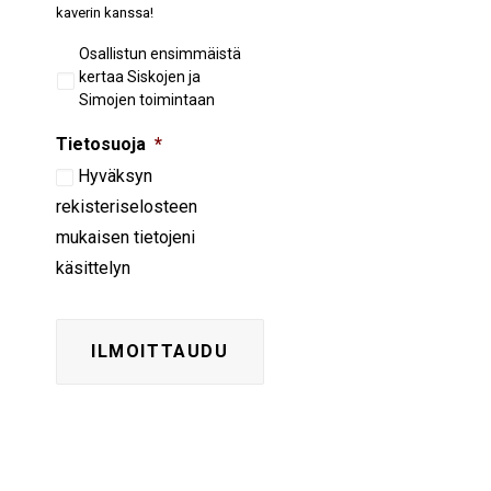
kaverin kanssa!
Aiempi
Osallistun ensimmäistä
osallistuminen
kertaa Siskojen ja
Simojen toimintaan
Tietosuoja
*
Hyväksyn
rekisteriselosteen
mukaisen tietojeni
käsittelyn