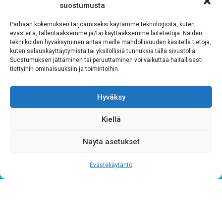
suostumusta
Parhaan kokemuksen tarjoamiseksi käytämme teknologioita, kuten
evästeitä, tallentaaksemme ja/tai käyttääksemme laitetietoja. Näiden
Tilaa uutiskirjeemme
tekniikoiden hyväksyminen antaa meille mahdollisuuden käsitellä tietoja,
kuten selauskäyttäytymistä tai yksilöllisiä tunnuksia tällä sivustolla.
Suostumuksen jättäminen tai peruuttaminen voi vaikuttaa haitallisesti
tiettyihin ominaisuuksiin ja toimintoihin.
Sähköposti
*
Hyväksy
Kiellä
Rekisteriseloste
*
Näytä asetukset
Hyväksyn ehdot
Evästekäytäntö
Tutustu rekisteriselosteeseemme
tämän linkin kautta!
CAPTCHA