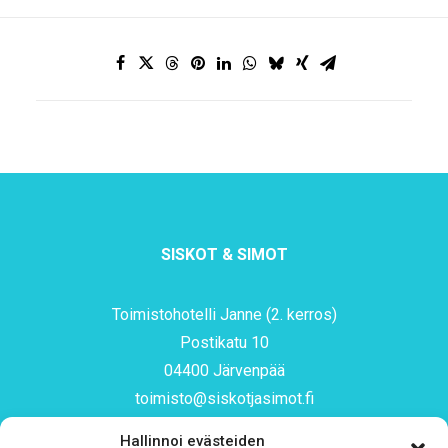
SISKOT & SIMOT
Toimistohotelli Janne (2. kerros)
Postikatu 10
04400 Järvenpää
toimisto@siskotjasimot.fi
044 9733844
Hallinnoi evästeiden