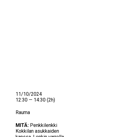
IKÄIHMISET
KOHTAAMISPAIKAT
MIESPORUKAT
YHTEYSTIEDOT
TILAA UUTISKIRJE
YHTEYDENOTTOLOMAKE
11/10/2024
12:30 — 14:30
(2h)
Rauma
MITÄ:
Penkkilenkki
Kokkilan asukkaiden
kanssa. Lenkin varrella