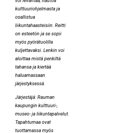
voi levähtää, nauttia
kulttuuriohjelmasta ja
osallistua
liikuntahaasteisiin. Reitti
on esteetön ja se sopii
myös pyörätuolilla
kuljettavaksi. Lenkin voi
aloittaa mistä penkiltä
tahansa ja kiertää
haluamassaan
järjestyksessä.
Järjestäjä: Rauman
kaupungin kulttuuri-,
museo- ja liikuntapalvelut.
Tapahtumaa ovat
tuottamassa myös