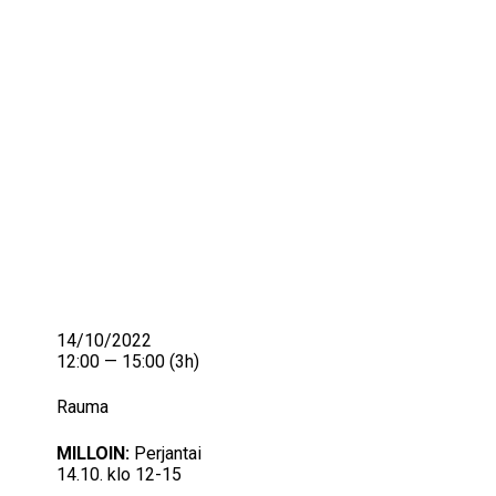
IKÄIHMISET
KOHTAAMISPAIKAT
MIESPORUKAT
YHTEYSTIEDOT
TILAA UUTISKIRJE
YHTEYDENOTTOLOMAKE
14/10/2022
12:00 — 15:00
(3h)
Rauma
MILLOIN:
Perjantai
14.10. klo 12-15