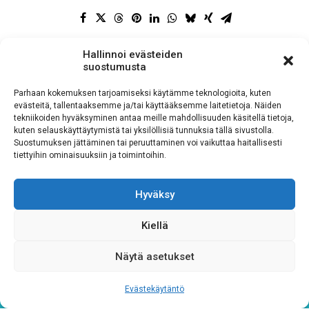
Hallinnoi evästeiden
suostumusta
Parhaan kokemuksen tarjoamiseksi käytämme teknologioita, kuten
evästeitä, tallentaaksemme ja/tai käyttääksemme laitetietoja. Näiden
tekniikoiden hyväksyminen antaa meille mahdollisuuden käsitellä tietoja,
kuten selauskäyttäytymistä tai yksilöllisiä tunnuksia tällä sivustolla.
Suostumuksen jättäminen tai peruuttaminen voi vaikuttaa haitallisesti
SISKOT & SIMOT
tiettyihin ominaisuuksiin ja toimintoihin.
Toimistohotelli Janne (2. kerros)
Hyväksy
Postikatu 10
Kiellä
04400 Järvenpää
toimisto@siskotjasimot.fi
Näytä asetukset
044 9733844
Evästekäytäntö