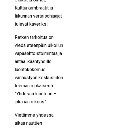
Kultturkambraatit ja
liikunnan vertaisohjaajat
tulevat kaveriksi.
Retken tarkoitus on
viedä eteenpäin ulkoilun
vapaaehtoistoimintaa ja
antaa ikääntyneille
luontokokemus
vanhustyön keskusliiton
teeman mukaisesti:
”Yhdessä luontoon –
joka iän oikeus”
Vietämme yhdessä
aikaa nauttien