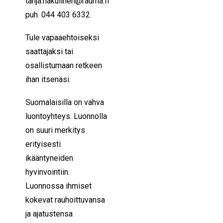
tanja.hakulinen@rauma.fi
puh. 044 403 6332.
Tule vapaaehtoiseksi
saattajaksi tai
osallistumaan retkeen
ihan itsenäsi.
Suomalaisilla on vahva
luontoyhteys. Luonnolla
on suuri merkitys
erityisesti
ikääntyneiden
hyvinvointiin.
Luonnossa ihmiset
kokevat rauhoittuvansa
ja ajatustensa