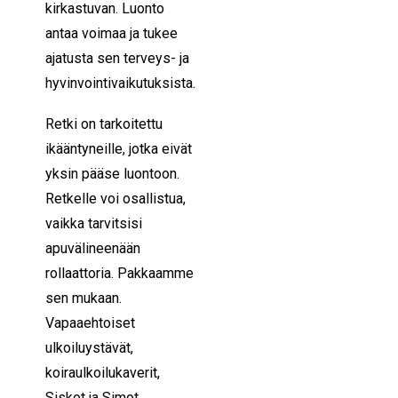
kirkastuvan. Luonto
antaa voimaa ja tukee
ajatusta sen terveys- ja
hyvinvointivaikutuksista.
Retki on tarkoitettu
ikääntyneille, jotka eivät
yksin pääse luontoon.
Retkelle voi osallistua,
vaikka tarvitsisi
apuvälineenään
rollaattoria. Pakkaamme
sen mukaan.
Vapaaehtoiset
ulkoiluystävät,
koiraulkoilukaverit,
Siskot ja Simot,