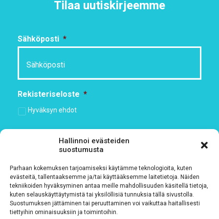
Tilaa uutiskirjeemme
Sähköposti
*
Rekisteriseloste
*
Hyväksyn ehdot
Tutustu rekisteriselosteeseemme
tämän linkin kautta!
Hallinnoi evästeiden
suostumusta
CAPTCHA
Parhaan kokemuksen tarjoamiseksi käytämme teknologioita, kuten
evästeitä, tallentaaksemme ja/tai käyttääksemme laitetietoja. Näiden
tekniikoiden hyväksyminen antaa meille mahdollisuuden käsitellä tietoja,
kuten selauskäyttäytymistä tai yksilöllisiä tunnuksia tällä sivustolla.
Suostumuksen jättäminen tai peruuttaminen voi vaikuttaa haitallisesti
tiettyihin ominaisuuksiin ja toimintoihin.