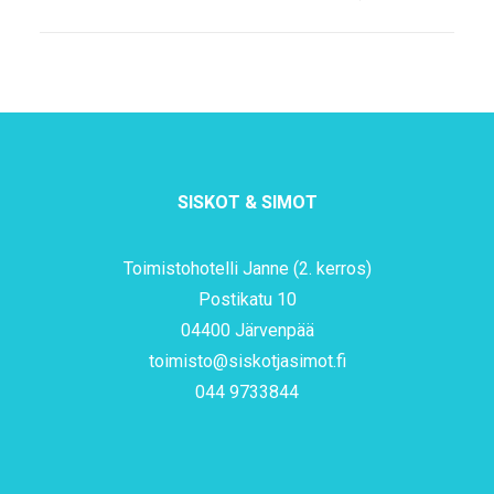
SISKOT & SIMOT
Toimistohotelli Janne (2. kerros)
Postikatu 10
04400 Järvenpää
toimisto@siskotjasimot.fi
044 9733844