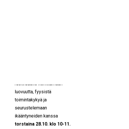
IKÄIHMISET
KOHTAAMISPAIKAT
28/10/2021
10:00 — 11:00
(1h)
MIESPORUKAT
YHTEYSTIEDOT
Helsinki
TILAA UUTISKIRJE
YHTEYDENOTTOLOMAKE
Luovasti liikkeelle yhdessä -
hankkeen pop up -tapahtumat
jatkuvat!
Tervetuloa Puuhapolku -
rastiradalle kehittämään
luovuutta, fyysistä
toimintakykyä ja
seurustelemaan
ikääntyneiden kanssa
torstaina 28.10. klo 10-11.