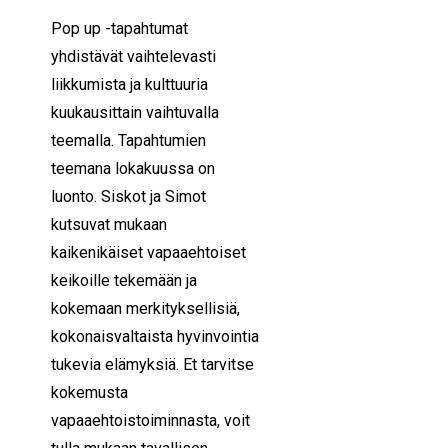
Pop up -tapahtumat
yhdistävät vaihtelevasti
liikkumista ja kulttuuria
kuukausittain vaihtuvalla
teemalla. Tapahtumien
teemana lokakuussa on
luonto. Siskot ja Simot
kutsuvat mukaan
kaikenikäiset vapaaehtoiset
keikoille tekemään ja
kokemaan merkityksellisiä,
kokonaisvaltaista hyvinvointia
tukevia elämyksiä. Et tarvitse
kokemusta
vapaaehtoistoiminnasta, voit