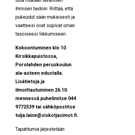
tulla mukaan tavallisen
ihmisen taidoin. Riittää, että
pukeudut sään mukaisesti ja
vaatteesi ovat sopivat oman
tasoiseesi liikkumiseen.
Kokoontuminen klo 10
Kirsikkapuistossa,
Porolahden peruskoulun
ala-asteen edustalla.
Lisätietoja ja
ilmoittautuminen 26.10.
mennessä puhelimitse 044
9772539 tai sähköpostitse
tuija.laine@siskotjasimot.fi.
Tapahtumia järjestetään