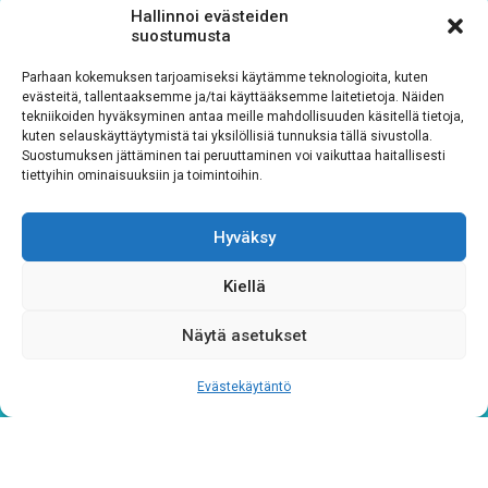
Hallinnoi evästeiden
Sähköposti
*
suostumusta
Parhaan kokemuksen tarjoamiseksi käytämme teknologioita, kuten
evästeitä, tallentaaksemme ja/tai käyttääksemme laitetietoja. Näiden
tekniikoiden hyväksyminen antaa meille mahdollisuuden käsitellä tietoja,
kuten selauskäyttäytymistä tai yksilöllisiä tunnuksia tällä sivustolla.
Rekisteriseloste
*
Suostumuksen jättäminen tai peruuttaminen voi vaikuttaa haitallisesti
tiettyihin ominaisuuksiin ja toimintoihin.
Hyväksyn ehdot
Hyväksy
Tutustu rekisteriselosteeseemme
tämän linkin kautta!
Kiellä
CAPTCHA
Näytä asetukset
Evästekäytäntö