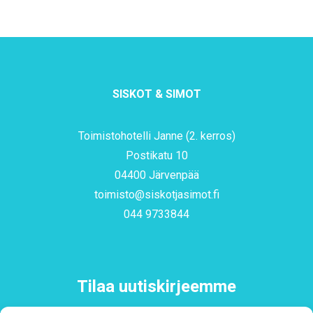
SISKOT & SIMOT
Toimistohotelli Janne (2. kerros)
Postikatu 10
04400 Järvenpää
toimisto@siskotjasimot.fi
044 9733844
Tilaa uutiskirjeemme