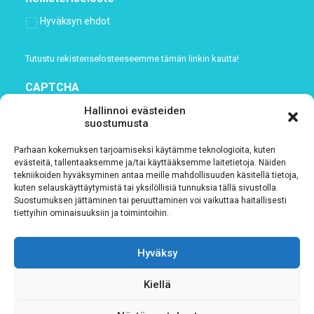
Hyväksyn ehdot
Tutustu rekisteriselosteeseemme
tämän linkin kautta!
CAPTCHA
Hallinnoi evästeiden
suostumusta
Parhaan kokemuksen tarjoamiseksi käytämme teknologioita, kuten
evästeitä, tallentaaksemme ja/tai käyttääksemme laitetietoja. Näiden
tekniikoiden hyväksyminen antaa meille mahdollisuuden käsitellä tietoja,
kuten selauskäyttäytymistä tai yksilöllisiä tunnuksia tällä sivustolla.
Suostumuksen jättäminen tai peruuttaminen voi vaikuttaa haitallisesti
tiettyihin ominaisuuksiin ja toimintoihin.
Tietosuojaseloste
Hyväksy
Verkkolaskutustiedot
Kiellä