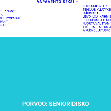
VAPAAEHTOISEKSI
KEIKKAKALENTERI
TEHDÄÄN YLLÄTYKS
OT JA SIMOT
IKÄIHMISILLE
NA
LEIVO ILOA IKÄIHMIS
MET TYÖPAIKAT
JOULUPOSTIA IKÄIH
PANIT
NUORTA VÄLITTÄMI
KEET
TYÖ-, HARRASTUS- 
AIKUISKOULUTUSPO
PORVOO: SENIORIDISKO