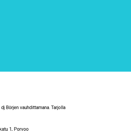
dj Börjen vauhdittamana. Tarjolla
katu 1, Porvoo