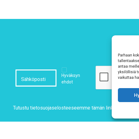
Parhaan kok
tallentaaks
antaa meille
yksilöllisiä
Hyväksyn
vaikuttaa hai
ehdot
H
Tutustu tietosuojaselosteeseemme
tämän linkin kautta!