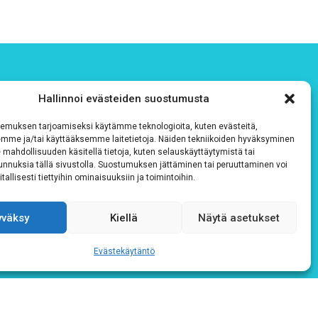
Hallinnoi evästeiden suostumusta
emuksen tarjoamiseksi käytämme teknologioita, kuten evästeitä,
emme ja/tai käyttääksemme laitetietoja. Näiden tekniikoiden hyväksyminen
 mahdollisuuden käsitellä tietoja, kuten selauskäyttäytymistä tai
 tunnuksia tällä sivustolla. Suostumuksen jättäminen tai peruuttaminen voi
tallisesti tiettyihin ominaisuuksiin ja toimintoihin.
yväksy
Kiellä
Näytä asetukset
Evästekäytäntö