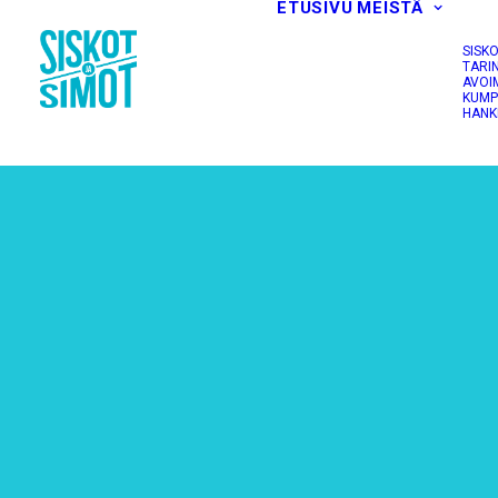
ETUSIVU
MEISTÄ
SISK
TARI
AVOI
KUMP
HANK