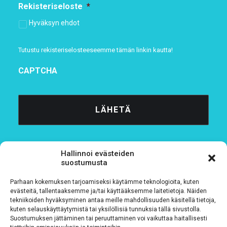
Rekisteriseloste
*
Hyväksyn ehdot
Tutustu rekisteriselosteeseemme
tämän linkin kautta!
CAPTCHA
Hallinnoi evästeiden
suostumusta
Parhaan kokemuksen tarjoamiseksi käytämme teknologioita, kuten
Tietosuojaseloste
evästeitä, tallentaaksemme ja/tai käyttääksemme laitetietoja. Näiden
tekniikoiden hyväksyminen antaa meille mahdollisuuden käsitellä tietoja,
kuten selauskäyttäytymistä tai yksilöllisiä tunnuksia tällä sivustolla.
Verkkolaskutustiedot
Suostumuksen jättäminen tai peruuttaminen voi vaikuttaa haitallisesti