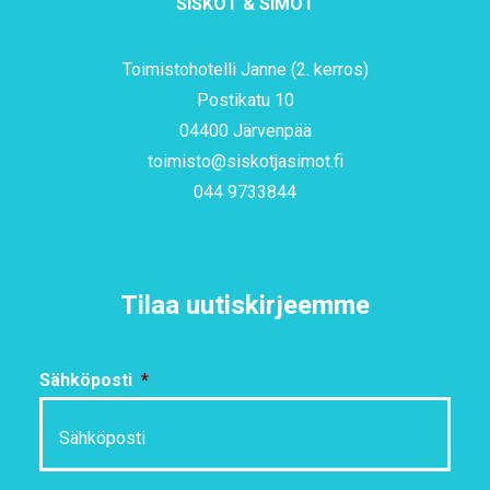
SISKOT & SIMOT
Toimistohotelli Janne (2. kerros)
Postikatu 10
04400 Järvenpää
toimisto@siskotjasimot.fi
044 9733844
Tilaa uutiskirjeemme
Sähköposti
*