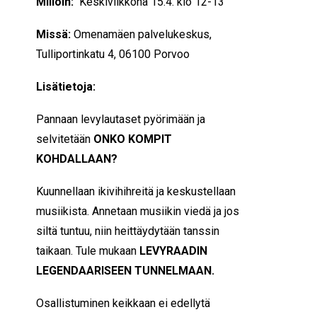
Milloin:
Keskiviikkona 15.4. klo 12-13
Missä:
Omenamäen palvelukeskus,
Tulliportinkatu 4, 06100 Porvoo
Lisätietoja:
Pannaan levylautaset pyörimään ja
selvitetään
ONKO KOMPIT
KOHDALLAAN?
Kuunnellaan ikivihihreitä ja keskustellaan
musiikista. Annetaan musiikin viedä ja jos
siltä tuntuu, niin heittäydytään tanssin
taikaan. Tule mukaan
LEVYRAADIN
LEGENDAARISEEN TUNNELMAAN.
Osallistuminen keikkaan ei edellytä