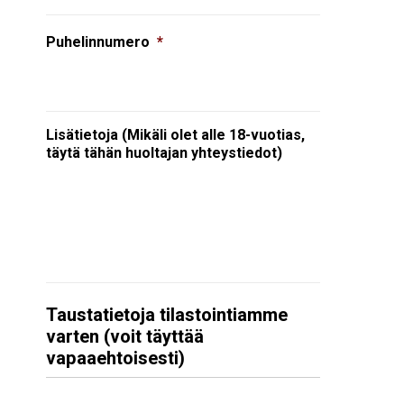
Puhelinnumero
*
Lisätietoja (Mikäli olet alle 18-vuotias,
täytä tähän huoltajan yhteystiedot)
Taustatietoja tilastointiamme
varten (voit täyttää
vapaaehtoisesti)