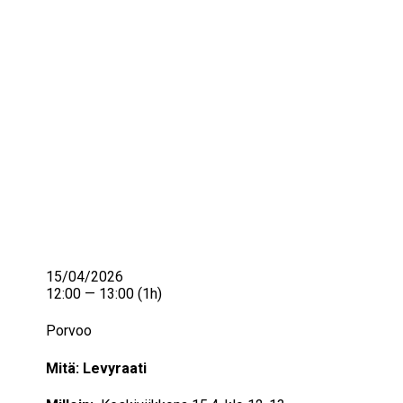
IKÄIHMISET
KOHTAAMISPAIKAT
MIESPORUKAT
YHTEYSTIEDOT
TILAA UUTISKIRJE
YHTEYDENOTTOLOMAKE
15/04/2026
12:00 — 13:00
(1h)
Porvoo
Mitä: Levyraati