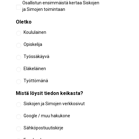
Aiempi
Osallistun ensimmäistä kertaa Siskojen
osallistuminen
ja Simojen toimintaan
Oletko
Koululainen
Opiskelija
Työssäkäyvä
Eläkeläinen
Työttömänä
Mistä löysit tiedon keikasta?
Siskojen ja Simojen verkkosivut
Google / muu hakukone
Sähköpostiuutiskirje