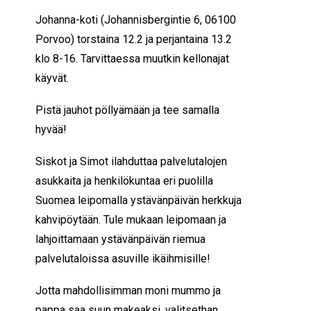
Johanna-koti (Johannisbergintie 6, 06100
Porvoo) torstaina 12.2 ja perjantaina 13.2
klo 8-16. Tarvittaessa muutkin kellonajat
käyvät.
Pistä jauhot pöllyämään ja tee samalla
hyvää!
Siskot ja Simot ilahduttaa palvelutalojen
asukkaita ja henkilökuntaa eri puolilla
Suomea leipomalla ystävänpäivän herkkuja
kahvipöytään. Tule mukaan leipomaan ja
lahjoittamaan ystävänpäivän riemua
palvelutaloissa asuville ikäihmisille!
Jotta mahdollisimman moni mummo ja
pappa saa suun makeaksi, valitsethan