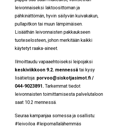
leivonnaiseksi laktoosittoman ja
pähkinättömän, hyvin säilyvän kuivakakun,
pullapitkon tai muun lämpimäisen.
Lisääthän leivonnaisten pakkaukseen
tuoteselosteen, johon merkitään kaikki
käytetyt raaka-aineet.
Ilmoittaudu vapaaehtoiseksi leipojaksi
keskiviikkoon
9
.2.
mennessä
tai kysy
lisätietoja:
porvoo@siskotjasimot.fi /
044-9023891.
Tarkemmat tiedot
leivonnaisten toimittamisesta palvelutaloon
saat 10.2 mennessä.
Seuraa kampanjaa somessa ja osallistu:
#leivoiloa #leipomallalähemmäs