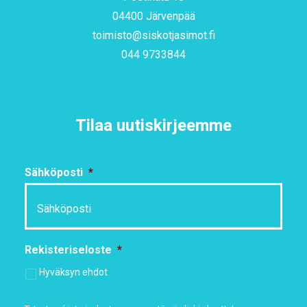
04400 Järvenpää
toimisto@siskotjasimot.fi
044 9733844
Tilaa uutiskirjeemme
Sähköposti
*
Rekisteriseloste
*
Hyväksyn ehdot