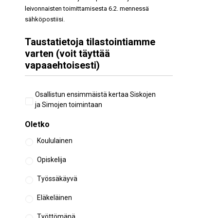
leivonnaisten toimittamisesta 6.2. mennessä
sähköpostiisi.
Taustatietoja tilastointiamme
varten (voit täyttää
vapaaehtoisesti)
Aiempi
Osallistun ensimmäistä kertaa Siskojen
osallistuminen
ja Simojen toimintaan
Oletko
Koululainen
Opiskelija
Työssäkäyvä
Eläkeläinen
Työttömänä