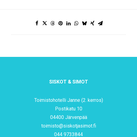
SISKOT & SIMOT
Toimistohotelli Janne (2. kerros)
Postikatu 10
04400 Järvenpää
toimisto@siskotjasimot.fi
044 9733844