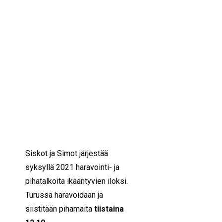
IKÄIHMISET
KOHTAAMISPAIKAT
12/10/2021
10:00 — 12:00
(2h)
MIESPORUKAT
YHTEYSTIEDOT
Turku
TILAA UUTISKIRJE
YHTEYDENOTTOLOMAKE
TÄMÄ KEIKKA ON TÄYNNÄ.
Tule mukaan haukkaamaan
happea ja hyötyliikkumaan
hyvän mielen pihatalkoisiin!
Siskot ja Simot järjestää
syksyllä 2021 haravointi- ja
pihatalkoita ikääntyvien iloksi.
Turussa haravoidaan ja
siistitään pihamaita
tiistaina