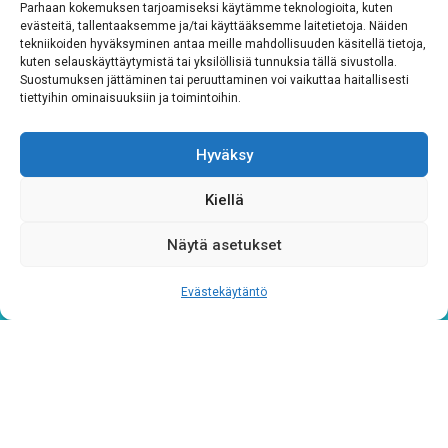
Parhaan kokemuksen tarjoamiseksi käytämme teknologioita, kuten
evästeitä, tallentaaksemme ja/tai käyttääksemme laitetietoja. Näiden
tekniikoiden hyväksyminen antaa meille mahdollisuuden käsitellä tietoja,
kuten selauskäyttäytymistä tai yksilöllisiä tunnuksia tällä sivustolla.
Suostumuksen jättäminen tai peruuttaminen voi vaikuttaa haitallisesti
tiettyihin ominaisuuksiin ja toimintoihin.
Hyväksy
Tietosuojaseloste
Kiellä
Verkkolaskutustiedot
Näytä asetukset
Materiaalipankki
Evästekäytäntö