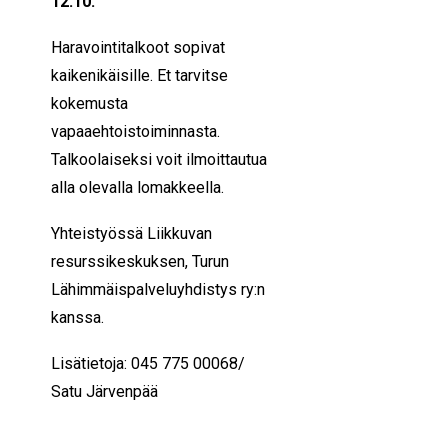
12.10.
Haravointitalkoot sopivat
kaikenikäisille. Et tarvitse
kokemusta
vapaaehtoistoiminnasta.
Talkoolaiseksi voit ilmoittautua
alla olevalla lomakkeella.
Yhteistyössä Liikkuvan
resurssikeskuksen, Turun
Lähimmäispalveluyhdistys ry:n
kanssa.
Lisätietoja: 045 775 00068/
Satu Järvenpää