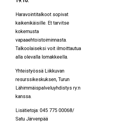
19.10.
Haravointitalkoot sopivat
kaikenikäisille. Et tarvitse
kokemusta
vapaaehtoistoiminnasta.
Talkoolaiseksi voit ilmoittautua
alla olevalla lomakkeella.
Yhteistyössä Liikkuvan
resurssikeskuksen, Turun
Lähimmäispalveluyhdistys ry:n
kanssa.
Lisätietoja: 045 775 00068/
Satu Järvenpää