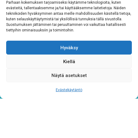
Parhaan kokemuksen tarjoamiseksi käytämme teknologioita, kuten
evästeitä, tallentaaksemme ja/tai käyttääksemme laitetietoja. Näiden
tekniikoiden hyväksyminen antaa meille mahdollisuuden käsitellä tietoja,
kuten selauskäyttäytymistä tai yksilöllisiä tunnuksia tällä sivustolla.
Suostumuksen jättäminen tai peruuttaminen voi vaikuttaa haitallisesti
tiettyihin ominaisuuksiin ja toimintoihin.
Hyväksy
Tietosuojaseloste
Kiellä
Verkkolaskutustiedot
Näytä asetukset
Materiaalipankki
Evästekäytäntö