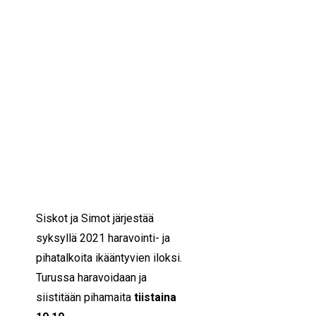
IKÄIHMISET
KOHTAAMISPAIKAT
19/10/2021
10:00 — 12:00
(2h)
MIESPORUKAT
YHTEYSTIEDOT
Turku
TILAA UUTISKIRJE
YHTEYDENOTTOLOMAKE
TÄMÄ KEIKKA ON TÄYNNÄ.
Tule mukaan haukkaamaan
happea ja hyötyliikkumaan
hyvän mielen pihatalkoisiin!
Siskot ja Simot järjestää
syksyllä 2021 haravointi- ja
pihatalkoita ikääntyvien iloksi.
Turussa haravoidaan ja
siistitään pihamaita
tiistaina