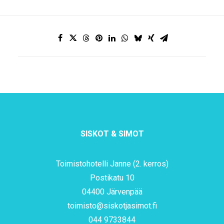
SISKOT & SIMOT
Toimistohotelli Janne (2. kerros)
Postikatu 10
04400 Järvenpää
toimisto@siskotjasimot.fi
044 9733844