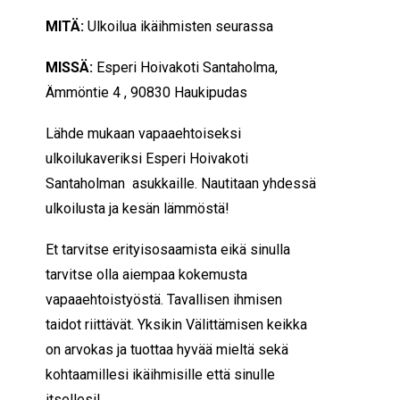
MITÄ:
Ulkoilua ikäihmisten seurassa
MISSÄ:
Esperi Hoivakoti Santaholma,
Ämmöntie 4 , 90830 Haukipudas
Lähde mukaan vapaaehtoiseksi
ulkoilukaveriksi Esperi Hoivakoti
Santaholman asukkaille. Nautitaan yhdessä
ulkoilusta ja kesän lämmöstä!
Et tarvitse erityisosaamista eikä sinulla
tarvitse olla aiempaa kokemusta
vapaaehtoistyöstä. Tavallisen ihmisen
taidot riittävät. Yksikin Välittämisen keikka
on arvokas ja tuottaa hyvää mieltä sekä
kohtaamillesi ikäihmisille että sinulle
itsellesi!