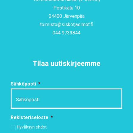
Postikatu 10
04400 Järvenpää
toimisto@siskotjasimot.fi
044 9733844
Tilaa uutiskirjeemme
Sähköposti
*
Rekisteriseloste
*
Hyväksyn ehdot