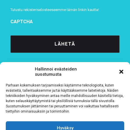
Tutustu rekisteriselosteeseemme
tämän linkin kautta!
CAPTCHA
Hallinnoi evästeiden
suostumusta
Parhaan kokemuksen tarjoamiseksi käytämme teknologioita, kuten
Tietosuojaseloste
evästeitä, tallentaaksemme ja/tai käyttääksemme laitetietoja. Näiden
tekniikoiden hyväksyminen antaa meille mahdollisuuden käsitellä tietoja,
kuten selauskäyttäytymistä tai yksilöllisiä tunnuksia tällä sivustolla.
Verkkolaskutustiedot
Suostumuksen jättäminen tai peruuttaminen voi vaikuttaa haitallisesti
tiettyihin ominaisuuksiin ja toimintoihin.
Materiaalipankki
Hyväksy