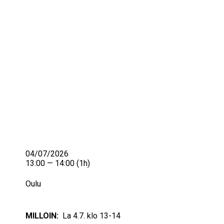
IKÄIHMISET
KOHTAAMISPAIKAT
MIESPORUKAT
YHTEYSTIEDOT
TILAA UUTISKIRJE
YHTEYDENOTTOLOMAKE
04/07/2026
13:00 — 14:00
(1h)
Oulu
MILLOIN:
La 4.7. klo 13-14