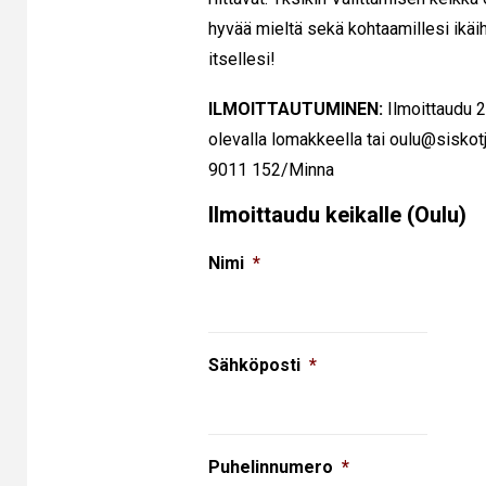
hyvää mieltä sekä kohtaamillesi ikäih
itsellesi!
ILMOITTAUTUMINEN:
Ilmoittaudu 
olevalla lomakkeella tai oulu@siskotj
9011 152/Minna
Ilmoittaudu keikalle (Oulu)
Nimi
*
Sähköposti
*
Puhelinnumero
*