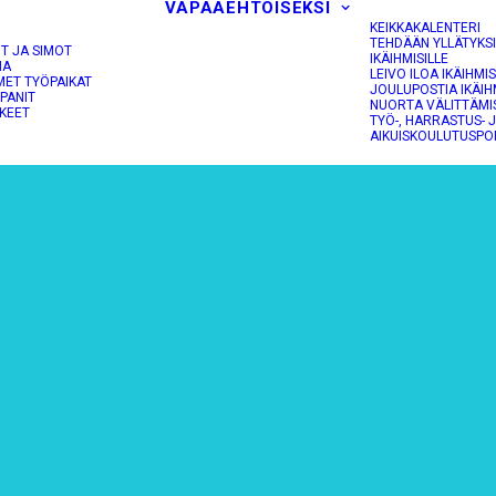
VAPAAEHTOISEKSI
KEIKKAKALENTERI
TEHDÄÄN YLLÄTYKS
OT JA SIMOT
IKÄIHMISILLE
NA
LEIVO ILOA IKÄIHMIS
MET TYÖPAIKAT
JOULUPOSTIA IKÄIH
PANIT
NUORTA VÄLITTÄMI
KEET
TYÖ-, HARRASTUS- 
AIKUISKOULUTUSPO