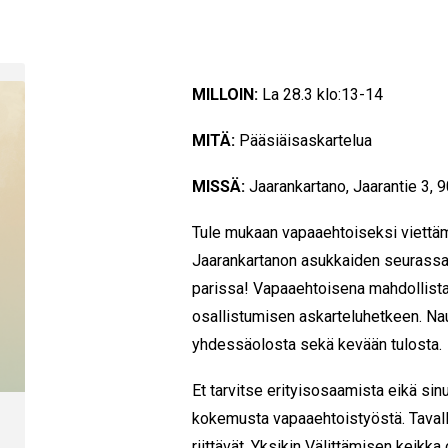
MILLOIN:
La 28.3 klo:13-14
MITÄ:
Pääsiäisaskartelua
MISSÄ:
Jaarankartano, Jaarantie 3, 
Tule mukaan vapaaehtoiseksi viettä
Jaarankartanon asukkaiden seurassa
parissa! Vapaaehtoisena mahdollista
osallistumisen askarteluhetkeen. Na
yhdessäolosta sekä kevään tulosta.
Et tarvitse erityisosaamista eikä sinu
kokemusta vapaaehtoistyöstä. Tavall
riittävät. Yksikin Välittämisen keikka