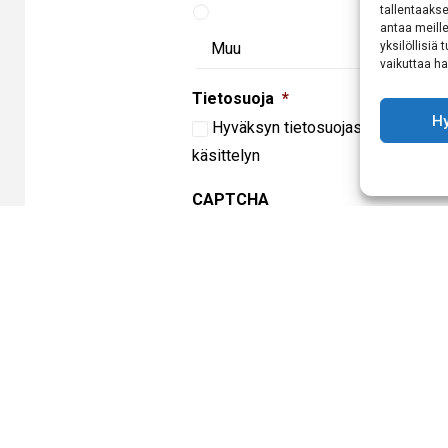
tallentaaks
antaa meille
yksilöllisiä
vaikuttaa hai
Tietosuoja
*
H
Hyväksyn
tietosuojaselosteen
muk
käsittelyn
CAPTCHA