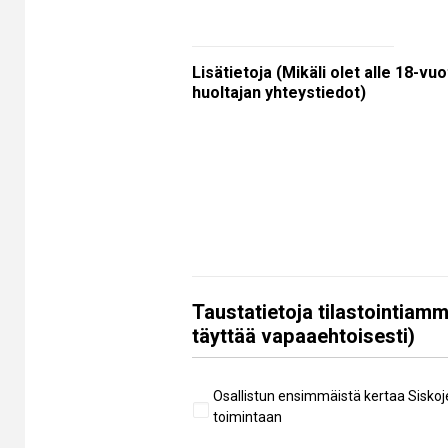
Lisätietoja (Mikäli olet alle 18-vuo
huoltajan yhteystiedot)
Taustatietoja tilastointiamm
täyttää vapaaehtoisesti)
Aiempi
Osallistun ensimmäistä kertaa Siskoj
osallistuminen
toimintaan