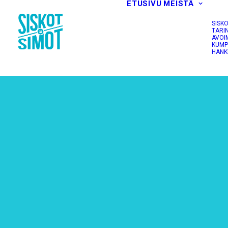
ETUSIVU
MEISTÄ
SISK
TARI
AVOI
KUMP
HANK