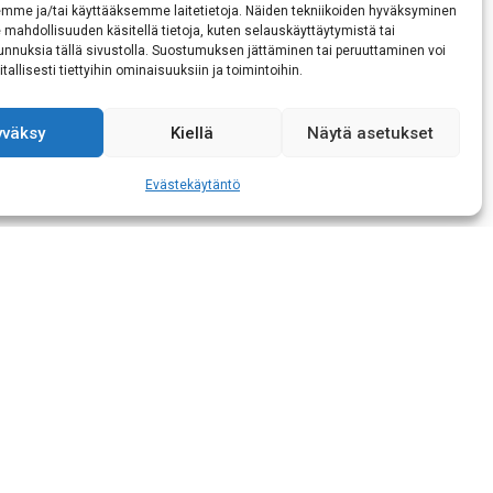
emme ja/tai käyttääksemme laitetietoja. Näiden tekniikoiden hyväksyminen
 mahdollisuuden käsitellä tietoja, kuten selauskäyttäytymistä tai
 tunnuksia tällä sivustolla. Suostumuksen jättäminen tai peruuttaminen voi
tallisesti tiettyihin ominaisuuksiin ja toimintoihin.
yväksy
Kiellä
Näytä asetukset
aisen tietojeni
Evästekäytäntö