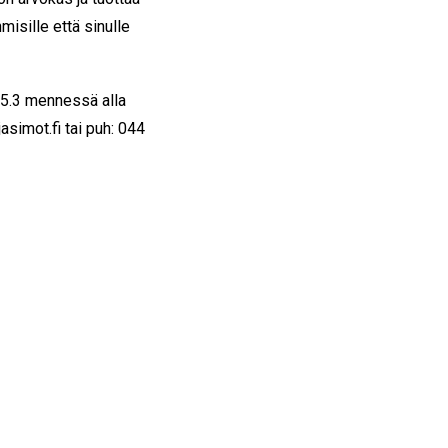
misille että sinulle
25.3 mennessä alla
asimot.fi tai puh: 044