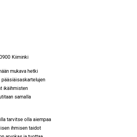
90900 Kiiminki
mään mukava hetki
 pääsiäisaskartelujen
t ikäihmisten
utitaan samalla
lla tarvitse olla aiempaa
isen ihmisen taidot
 on arvokas ja tuottaa