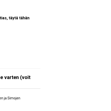
tias, täytä tähän
e varten (voit
en ja Simojen