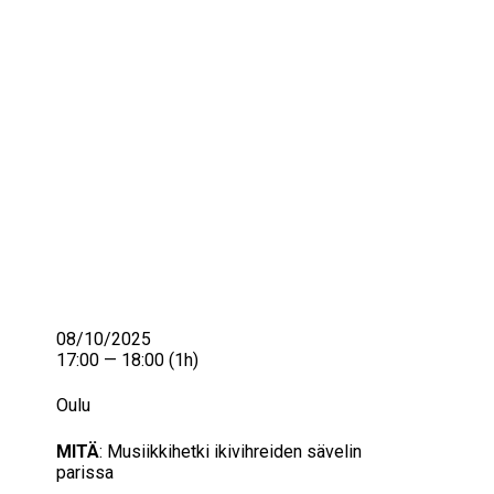
IKÄIHMISET
KOHTAAMISPAIKAT
MIESPORUKAT
YHTEYSTIEDOT
TILAA UUTISKIRJE
YHTEYDENOTTOLOMAKE
08/10/2025
17:00 — 18:00
(1h)
Oulu
MITÄ
: Musiikkihetki ikivihreiden sävelin
parissa