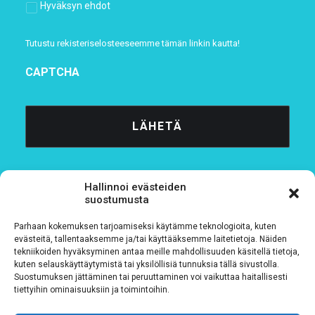
Hyväksyn ehdot
Tutustu rekisteriselosteeseemme
tämän linkin kautta!
CAPTCHA
Hallinnoi evästeiden
suostumusta
Parhaan kokemuksen tarjoamiseksi käytämme teknologioita, kuten
Tietosuojaseloste
evästeitä, tallentaaksemme ja/tai käyttääksemme laitetietoja. Näiden
tekniikoiden hyväksyminen antaa meille mahdollisuuden käsitellä tietoja,
kuten selauskäyttäytymistä tai yksilöllisiä tunnuksia tällä sivustolla.
Verkkolaskutustiedot
Suostumuksen jättäminen tai peruuttaminen voi vaikuttaa haitallisesti
tiettyihin ominaisuuksiin ja toimintoihin.
Materiaalipankki