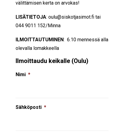
välittämisen kerta on arvokas!
LISÄTIETOJA
: oulu@siskotjasimot.fi tai
044 9011 152/Minna
ILMOITTAUTUMINEN
: 6.10 mennessä alla
olevalla lomakkeella
Ilmoittaudu keikalle (Oulu)
Nimi
*
Sähköposti
*