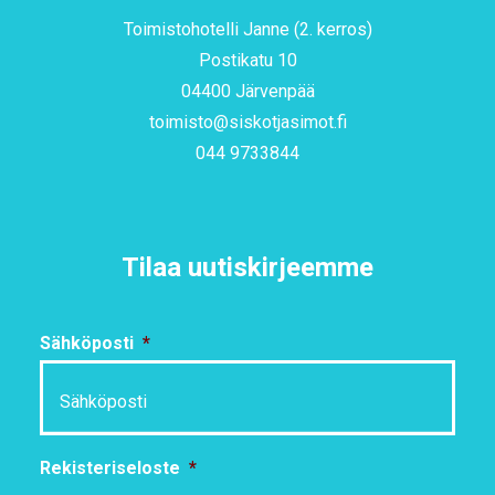
Toimistohotelli Janne (2. kerros)
Postikatu 10
04400 Järvenpää
toimisto@siskotjasimot.fi
044 9733844
Tilaa uutiskirjeemme
Sähköposti
*
Rekisteriseloste
*