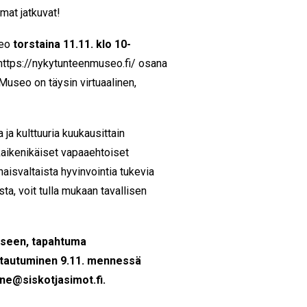
mat jatkuvat!
seo
torstaina 11.11. klo 10-
https://nykytunteenmuseo.fi/
osana
Museo on täysin virtuaalinen,
ja kulttuuria kuukausittain
kaikenikäiset vapaaehtoiset
aisvaltaista hyvinvointia tukevia
a, voit tulla mukaan tavallisen
kseen, tapahtuma
oittautuminen 9.11. mennessä
ine@siskotjasimot.fi.