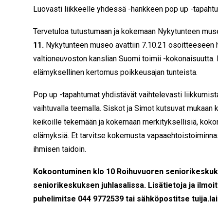
Luovasti liikkeelle yhdessä -hankkeen pop up -tapahtu
Tervetuloa tutustumaan ja kokemaan Nykytunteen mu
11.
Nykytunteen museo avattiin 7.10.21 osoitteeseen
valtioneuvoston kanslian Suomi toimii -kokonaisuutta. 
elämyksellinen kertomus poikkeusajan tunteista.
Pop up -tapahtumat yhdistävät vaihtelevasti liikkumista 
vaihtuvalla teemalla. Siskot ja Simot kutsuvat mukaan 
keikoille tekemään ja kokemaan merkityksellisiä, kokon
elämyksiä. Et tarvitse kokemusta vapaaehtoistoiminnast
ihmisen taidoin.
Kokoontuminen klo 10 Roihuvuoren seniorikesku
seniorikeskuksen juhlasalissa. Lisätietoja ja ilm
puhelimitse 044 9772539 tai sähköpostitse tuija.la