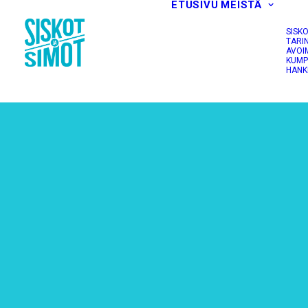
ETUSIVU
MEISTÄ
SISK
TARI
AVOI
KUMP
HANK