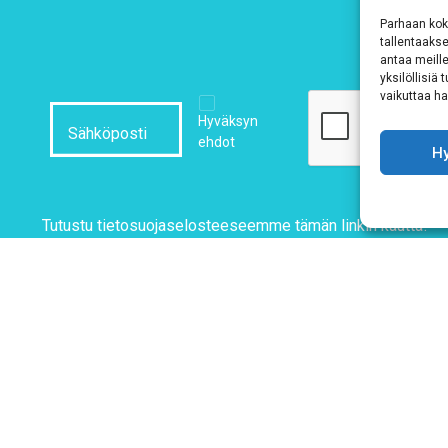
Parhaan kok
tallentaaks
antaa meille
yksilöllisiä
vaikuttaa hai
Hyväksyn
ehdot
H
Tutustu tietosuojaselosteeseemme
tämän linkin kautta!
T & SIMOT
Tietosuojaseloste
Verkkolaskutustiedot