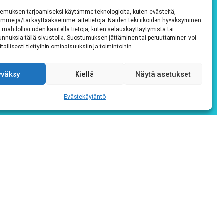
emuksen tarjoamiseksi käytämme teknologioita, kuten evästeitä,
emme ja/tai käyttääksemme laitetietoja. Näiden tekniikoiden hyväksyminen
 mahdollisuuden käsitellä tietoja, kuten selauskäyttäytymistä tai
 tunnuksia tällä sivustolla. Suostumuksen jättäminen tai peruuttaminen voi
tallisesti tiettyihin ominaisuuksiin ja toimintoihin.
yväksy
Kiellä
Näytä asetukset
Evästekäytäntö