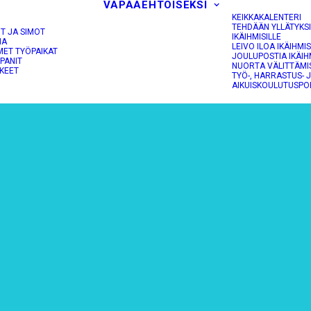
VAPAAEHTOISEKSI
KEIKKAKALENTERI
TEHDÄÄN YLLÄTYKS
OT JA SIMOT
IKÄIHMISILLE
NA
LEIVO ILOA IKÄIHMIS
MET TYÖPAIKAT
JOULUPOSTIA IKÄIH
PANIT
NUORTA VÄLITTÄMI
KEET
TYÖ-, HARRASTUS- 
AIKUISKOULUTUSPO