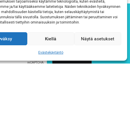
emuksen tarjoamiseksi käytämme teknologioita, kuten evästeitä,
emme ja/tai käyttääksemme laitetietoja. Näiden tekniikoiden hyväksyminen
 mahdollisuuden käsitellä tietoja, kuten selauskäyttäytymistä tai
 tunnuksia tällä sivustolla. Suostumuksen jättäminen tai peruuttaminen voi
tallisesti tiettyihin ominaisuuksiin ja toimintoihin.
yväksy
Kiellä
Näytä asetukset
Evästekäytäntö