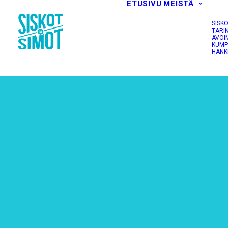
ETUSIVU
MEISTÄ
SISK
TARI
AVOI
KUMP
HANK