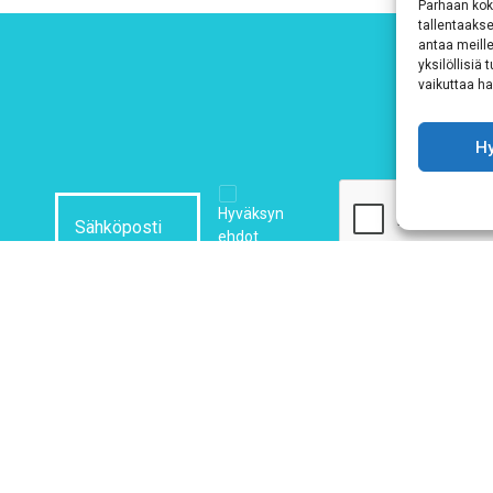
Parhaan kok
tallentaaks
antaa meille
yksilöllisiä
vaikuttaa hai
H
Hyväksyn
ehdot
Tutustu tietosuojaselosteeseemme
tämän linkin kautta!