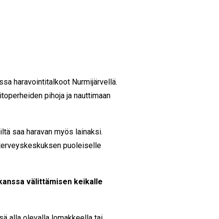
sa haravointitalkoot Nurmijärvellä.
operheiden pihoja ja nauttimaan
ltä saa haravan myös lainaksi.
, terveyskeskuksen puoleiselle
anssa välittämisen keikalle
sä alla olevalla lomakkeella tai