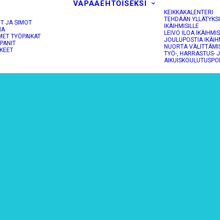
VAPAAEHTOISEKSI
KEIKKAKALENTERI
TEHDÄÄN YLLÄTYKS
OT JA SIMOT
IKÄIHMISILLE
NA
LEIVO ILOA IKÄIHMIS
MET TYÖPAIKAT
JOULUPOSTIA IKÄIH
PANIT
NUORTA VÄLITTÄMI
KEET
TYÖ-, HARRASTUS- 
AIKUISKOULUTUSPO