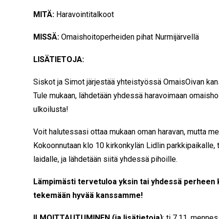
MITÄ:
Haravointitalkoot
MISSÄ:
Omaishoitoperheiden pihat Nurmijärvellä
LISÄTIETOJA:
Siskot ja Simot järjestää yhteistyössä OmaisOivan kans
Tule mukaan, lähdetään yhdessä haravoimaan omaishoit
ulkoilusta!
Voit halutessasi ottaa mukaan oman haravan, mutta mei
Kokoonnutaan klo 10 kirkonkylän Lidlin parkkipaikalle
laidalle, ja lähdetään siitä yhdessä pihoille.
Lämpimästi tervetuloa yksin tai yhdessä perheen k
tekemään hyvää kanssamme!
ILMOITTAUTUMINEN (ja lisätietoja)
: ti 7.11. mennes