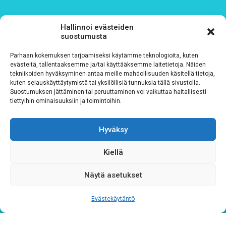
Hallinnoi evästeiden
suostumusta
Parhaan kokemuksen tarjoamiseksi käytämme teknologioita, kuten
evästeitä, tallentaaksemme ja/tai käyttääksemme laitetietoja. Näiden
tekniikoiden hyväksyminen antaa meille mahdollisuuden käsitellä tietoja,
kuten selauskäyttäytymistä tai yksilöllisiä tunnuksia tällä sivustolla.
Suostumuksen jättäminen tai peruuttaminen voi vaikuttaa haitallisesti
tiettyihin ominaisuuksiin ja toimintoihin.
Tietosuojaseloste
Hyväksy
Verkkolaskutustiedot
Kiellä
Materiaalipankki
Näytä asetukset
Evästekäytäntö