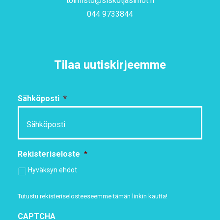
toimisto@siskotjasimot.fi
044 9733844
Tilaa uutiskirjeemme
Sähköposti
*
Rekisteriseloste
*
Hyväksyn ehdot
Tutustu rekisteriselosteeseemme
tämän linkin kautta!
CAPTCHA