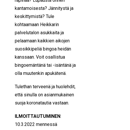
rapinaa? Lupausta onnen
kantamoisesta? Jännitystä ja
keskittymistä? Tule
kohtaamaan Heikkarin
palvelutalon asukkaita ja
pelaamaan kaikkien aikojen
suosikkipeliä bingoa heidän
kanssaan. Voit osallistua
bingoemäntänä tai -isäntänä ja
olla muutenkin apukätenä.
Tulethan terveenä ja huolehdit,
että sinulla on asianmukainen
suoja koronatautia vastaan.
ILMOITTAUTUMINEN
:
10.3.2022 mennessä