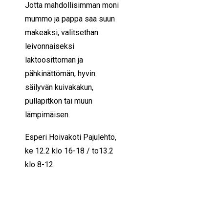
Jotta mahdollisimman moni
mummo ja pappa saa suun
makeaksi, valitsethan
leivonnaiseksi
laktoosittoman ja
pähkinättömän, hyvin
säilyvän kuivakakun,
pullapitkon tai muun
lämpimäisen.
Esperi Hoivakoti Pajulehto,
ke 12.2 klo 16-18 / to13.2
klo 8-12