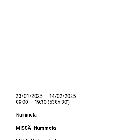
IKÄIHMISET
KOHTAAMISPAIKAT
MIESPORUKAT
YHTEYSTIEDOT
TILAA UUTISKIRJE
YHTEYDENOTTOLOMAKE
23/01/2025 — 14/02/2025
09:00 — 19:30
(538h 30′)
Nummela
MISSÄ: Nummela