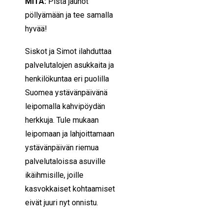
MITÄ:
Pistä jauhot
pöllyämään ja tee samalla
hyvää!
Siskot ja Simot ilahduttaa
palvelutalojen asukkaita ja
henkilökuntaa eri puolilla
Suomea ystävänpäivänä
leipomalla kahvipöydän
herkkuja. Tule mukaan
leipomaan ja lahjoittamaan
ystävänpäivän riemua
palvelutaloissa asuville
ikäihmisille, joille
kasvokkaiset kohtaamiset
eivät juuri nyt onnistu.