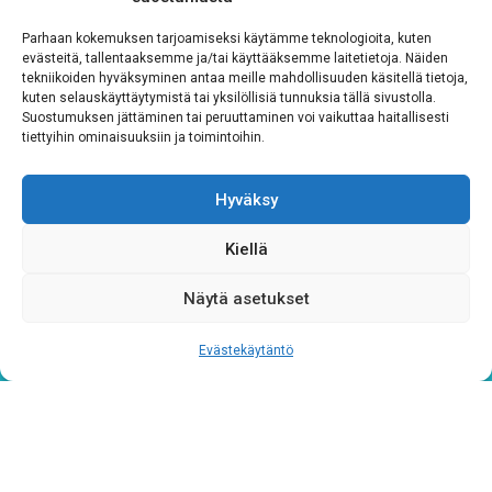
Hyväksyn ehdot
Parhaan kokemuksen tarjoamiseksi käytämme teknologioita, kuten
evästeitä, tallentaaksemme ja/tai käyttääksemme laitetietoja. Näiden
tekniikoiden hyväksyminen antaa meille mahdollisuuden käsitellä tietoja,
Tutustu rekisteriselosteeseemme
tämän linkin kautta!
kuten selauskäyttäytymistä tai yksilöllisiä tunnuksia tällä sivustolla.
Suostumuksen jättäminen tai peruuttaminen voi vaikuttaa haitallisesti
CAPTCHA
tiettyihin ominaisuuksiin ja toimintoihin.
Hyväksy
Kiellä
Näytä asetukset
Evästekäytäntö
Tietosuojaseloste
Verkkolaskutustiedot
Materiaalipankki