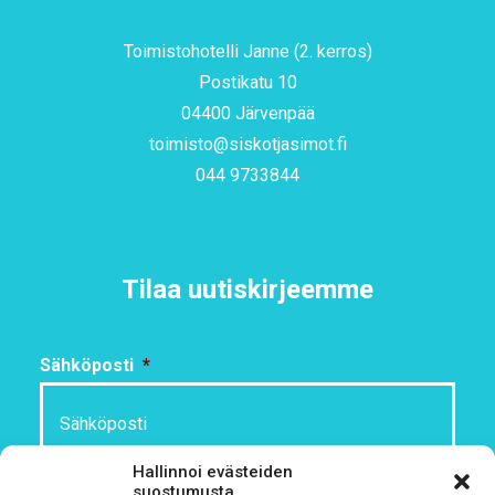
Toimistohotelli Janne (2. kerros)
Postikatu 10
04400 Järvenpää
toimisto@siskotjasimot.fi
044 9733844
Tilaa uutiskirjeemme
Sähköposti
*
Hallinnoi evästeiden
Rekisteriseloste
*
suostumusta