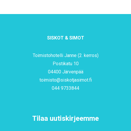
SISKOT & SIMOT
Toimistohotelli Janne (2. kerros)
Postikatu 10
04400 Järvenpää
toimisto@siskotjasimot.fi
044 9733844
Tilaa uutiskirjeemme