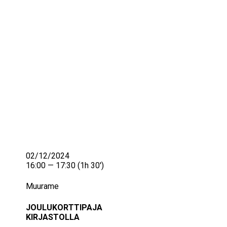
IKÄIHMISET
KOHTAAMISPAIKAT
MIESPORUKAT
YHTEYSTIEDOT
TILAA UUTISKIRJE
YHTEYDENOTTOLOMAKE
02/12/2024
16:00 — 17:30
(1h 30′)
Muurame
JOULUKORTTIPAJA
KIRJASTOLLA