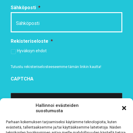
Sähköposti
*
Rekisteriseloste
*
Hyväksyn ehdot
Tutustu rekisteriselosteeseemme
tämän linkin kautta!
CAPTCHA
Hallinnoi evästeiden
suostumusta
Parhaan kokemuksen tarjoamiseksi käytämme teknologioita, kuten
evästeitä, tallentaaksemme ja/tai käyttääksemme laitetietoja. Näiden
tekniikoiden hyväksyminen antaa meille mahdollisuuden käsitellä tietoja,