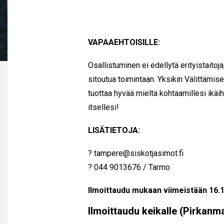
VAPAAEHTOISILLE:
Osallistuminen ei edellytä erityistaitoja
sitoutua toimintaan. Yksikin Välittämis
tuottaa hyvää mieltä kohtaamillesi ikäih
itsellesi!
LISÄTIETOJA:
? tampere@siskotjasimot.fi
? 044 9013676 / Tarmo
Ilmoittaudu mukaan viimeistään 16.1
Ilmoittaudu keikalle (Pirkanm