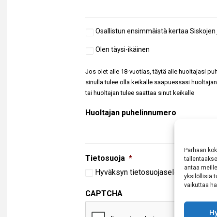
Aiempi
Osallistun ensimmäistä kertaa Siskojen
osallistuminen
Täysi-
Olen täysi-ikäinen
ikäisyys
Jos olet alle 18-vuotias, täytä alle huoltajasi p
sinulla tulee olla keikalle saapuessasi huoltajan
tai huoltajan tulee saattaa sinut keikalle
Huoltajan puhelinnumero
Parhaan kok
Tietosuoja
*
tallentaaks
antaa meille
Hyväksyn
tietosuojaselosteen
mukai
yksilöllisiä
vaikuttaa hai
CAPTCHA
H