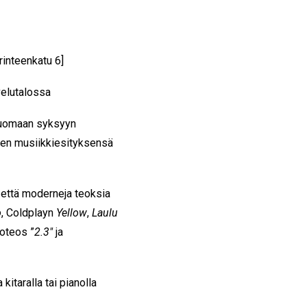
rinteenkatu 6]
velutalossa
tuomaan syksyyn
sen musiikkiesityksensä
 että moderneja teoksia
o
, Coldplayn
Yellow
,
Laulu
oteos ”
2.3″
ja
kitaralla tai pianolla