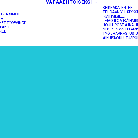
VAPAAEHTOISEKSI
KEIKKAKALENTERI
TEHDÄÄN YLLÄTYKS
OT JA SIMOT
IKÄIHMISILLE
NA
LEIVO ILOA IKÄIHMIS
MET TYÖPAIKAT
JOULUPOSTIA IKÄIH
PANIT
NUORTA VÄLITTÄMI
KEET
TYÖ-, HARRASTUS- 
AIKUISKOULUTUSPO