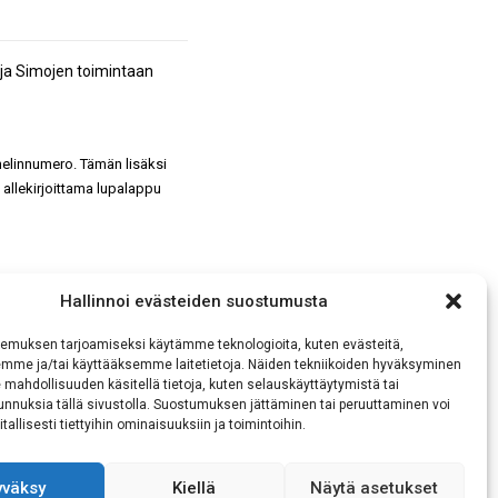
 ja Simojen toimintaan
uhelinnumero. Tämän lisäksi
 allekirjoittama lupalappu
Hallinnoi evästeiden suostumusta
emuksen tarjoamiseksi käytämme teknologioita, kuten evästeitä,
emme ja/tai käyttääksemme laitetietoja. Näiden tekniikoiden hyväksyminen
 mahdollisuuden käsitellä tietoja, kuten selauskäyttäytymistä tai
sen tietojeni käsittelyn
 tunnuksia tällä sivustolla. Suostumuksen jättäminen tai peruuttaminen voi
tallisesti tiettyihin ominaisuuksiin ja toimintoihin.
yväksy
Kiellä
Näytä asetukset