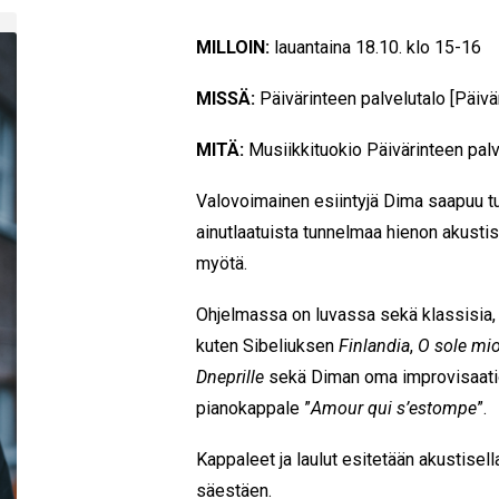
MILLOIN:
lauantaina 18.10. klo 15-16
MISSÄ:
Päivärinteen palvelutalo [Päivä
MITÄ:
Musiikkituokio Päivärinteen pal
Valovoimainen esiintyjä Dima saapuu 
ainutlaatuista tunnelmaa hienon akusti
myötä.
Ohjelmassa on luvassa sekä klassisia,
kuten Sibeliuksen
Finlandia
,
O sole mi
Dneprille
sekä Diman oma improvisaati
pianokappale ”
Amour qui s’estompe
”.
Kappaleet ja laulut esitetään akustisella 
säestäen.