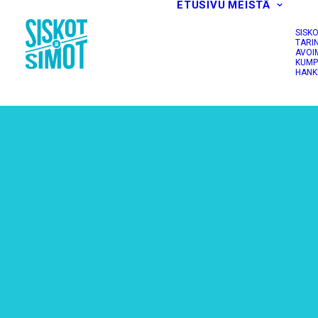
ETUSIVU
MEISTÄ
SISK
TARI
AVOI
KUMP
HANK