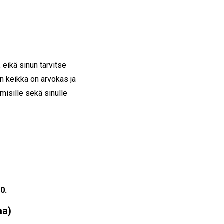
, eikä sinun tarvitse
en keikka on arvokas ja
misille sekä sinulle
0.
aa)