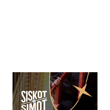
IKÄIHMISET
KOHTAAMISPAIKAT
MIESPORUKAT
YHTEYSTIEDOT
TILAA UUTISKIRJE
YHTEYDENOTTOLOMAKE