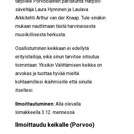
tarjoilee Porvoolainen pariskunta Harpsti-
säveltäjä Laura Hynninen ja Laulava
Arkkitehti Arthur van der Knaap. Tule sinäkin
mukaan nauttimaan tästä harvinaisesta
musiikillisesta herkusta.
Osallistuminen keikkaan ei edellytä
erityistaitoja, eikä sinun tarvitse sitoutua
toimintaan. Yksikin Välittämisen keikka on
arvokas ja tuottaa hyvää mieltä
kohtaamillesi ikäihmisille että sinulle
itsellesi.
Ilmoittautuminen:
Alla olevalla
lomakkeella 3.12. mennessä
Ilmoittaudu keikalle (Porvoo)