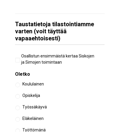
Taustatietoja tilastointiamme
varten (voit täyttää
vapaaehtoisesti)
Aiempi
Osallistun ensimmäistä kertaa Siskojen
osallistuminen
ja Simojen toimintaan
Oletko
Koululainen
Opiskelija
Työssäkäyvä
Eläkeläinen
Työttömänä