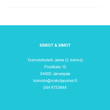
SISKOT & SIMOT
Toimistohotelli Janne (2. kerros)
Postikatu 10
04400 Järvenpää
toimisto@siskotjasimot.fi
044 9733844