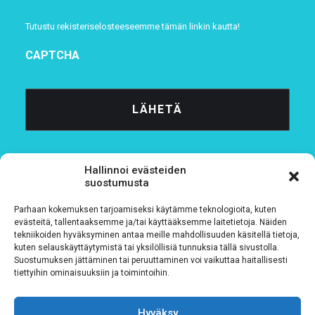
Tutustu rekisteriselosteeseemme
tämän linkin kautta!
CAPTCHA
Hallinnoi evästeiden
suostumusta
Parhaan kokemuksen tarjoamiseksi käytämme teknologioita, kuten
Tietosuojaseloste
evästeitä, tallentaaksemme ja/tai käyttääksemme laitetietoja. Näiden
tekniikoiden hyväksyminen antaa meille mahdollisuuden käsitellä tietoja,
kuten selauskäyttäytymistä tai yksilöllisiä tunnuksia tällä sivustolla.
Verkkolaskutustiedot
Suostumuksen jättäminen tai peruuttaminen voi vaikuttaa haitallisesti
tiettyihin ominaisuuksiin ja toimintoihin.
Materiaalipankki
Hyväksy