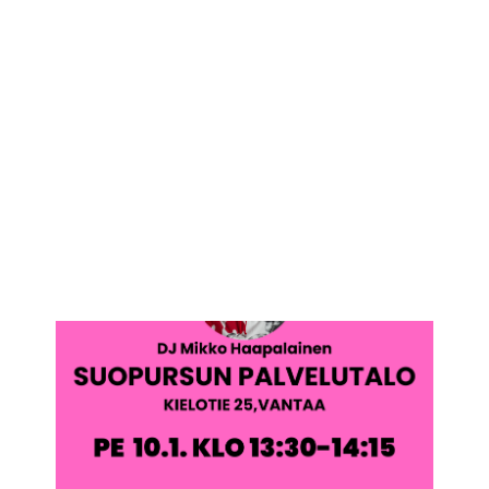
IKÄIHMISET
KOHTAAMISPAIKAT
MIESPORUKAT
YHTEYSTIEDOT
TILAA UUTISKIRJE
YHTEYDENOTTOLOMAKE