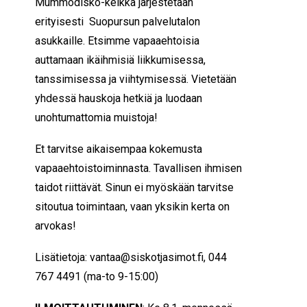
Mummodisko-keikka järjestetään
erityisesti Suopursun palvelutalon
asukkaille. Etsimme vapaaehtoisia
auttamaan ikäihmisiä liikkumisessa,
tanssimisessa ja viihtymisessä. Vietetään
yhdessä hauskoja hetkiä ja luodaan
unohtumattomia muistoja!
Et tarvitse aikaisempaa kokemusta
vapaaehtoistoiminnasta. Tavallisen ihmisen
taidot riittävät. Sinun ei myöskään tarvitse
sitoutua toimintaan, vaan yksikin kerta on
arvokas!
Lisätietoja: vantaa@siskotjasimot.fi, 044
767 4491 (ma-to 9-15:00)