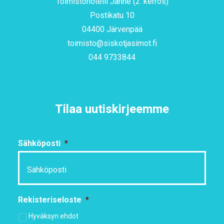
Toimistohotelli Janne (2. kerros)
Postikatu 10
04400 Järvenpää
toimisto@siskotjasimot.fi
044 9733844
Tilaa uutiskirjeemme
Sähköposti
*
Rekisteriseloste
*
Hyväksyn ehdot