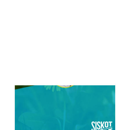
IKÄIHMISET
KOHTAAMISPAIKAT
MIESPORUKAT
YHTEYSTIEDOT
TILAA UUTISKIRJE
YHTEYDENOTTOLOMAKE