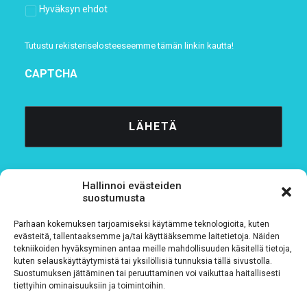
Hyväksyn ehdot
Tutustu rekisteriselosteeseemme
tämän linkin kautta!
CAPTCHA
Hallinnoi evästeiden
suostumusta
Parhaan kokemuksen tarjoamiseksi käytämme teknologioita, kuten
Tietosuojaseloste
evästeitä, tallentaaksemme ja/tai käyttääksemme laitetietoja. Näiden
tekniikoiden hyväksyminen antaa meille mahdollisuuden käsitellä tietoja,
kuten selauskäyttäytymistä tai yksilöllisiä tunnuksia tällä sivustolla.
Verkkolaskutustiedot
Suostumuksen jättäminen tai peruuttaminen voi vaikuttaa haitallisesti
tiettyihin ominaisuuksiin ja toimintoihin.
Materiaalipankki