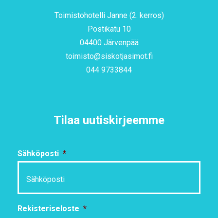
Toimistohotelli Janne (2. kerros)
Postikatu 10
04400 Järvenpää
toimisto@siskotjasimot.fi
044 9733844
Tilaa uutiskirjeemme
Sähköposti
*
Rekisteriseloste
*