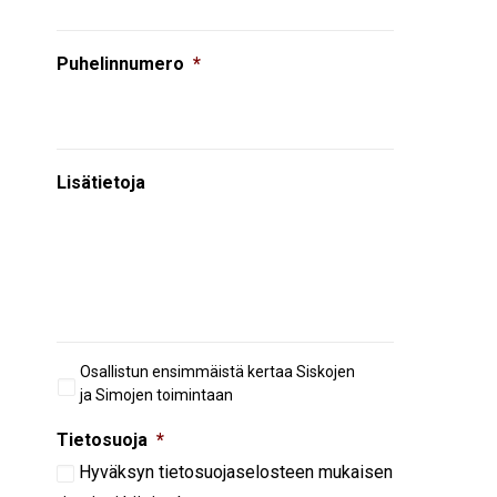
Puhelinnumero
*
Lisätietoja
Aiempi
Osallistun ensimmäistä kertaa Siskojen
osallistuminen
ja Simojen toimintaan
Tietosuoja
*
Hyväksyn
tietosuojaselosteen
mukaisen