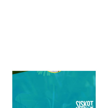
IKÄIHMISET
KOHTAAMISPAIKAT
MIESPORUKAT
YHTEYSTIEDOT
TILAA UUTISKIRJE
YHTEYDENOTTOLOMAKE