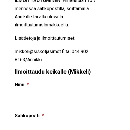
ILMOITTAUTUMINEN:
viimeistään 10.7.
mennessä sähköpostilla, soittamalla
Annikille tai alla olevalla
ilmoittautumislomakkeella.
Lisätietoja ja ilmoittautumiset:
mikkeli@siskotjasimot.fi tai 044 902
8163/Annikki
Ilmoittaudu keikalle (Mikkeli)
Nimi
*
Sähköposti
*