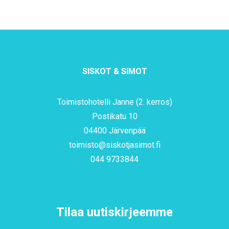
SISKOT & SIMOT
Toimistohotelli Janne (2. kerros)
Postikatu 10
04400 Järvenpää
toimisto@siskotjasimot.fi
044 9733844
Tilaa uutiskirjeemme