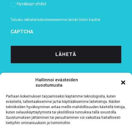
Hyväksyn ehdot
Tutustu rekisteriselosteeseemme
tämän linkin kautta!
CAPTCHA
Hallinnoi evästeiden
suostumusta
Parhaan kokemuksen tarjoamiseksi käytämme teknologioita, kuten
Tietosuojaseloste
evästeitä, tallentaaksemme ja/tai käyttääksemme laitetietoja. Näiden
tekniikoiden hyväksyminen antaa meille mahdollisuuden käsitellä tietoja,
kuten selauskäyttäytymistä tai yksilöllisiä tunnuksia tällä sivustolla.
Verkkolaskutustiedot
Suostumuksen jättäminen tai peruuttaminen voi vaikuttaa haitallisesti
tiettyihin ominaisuuksiin ja toimintoihin.
Materiaalipankki