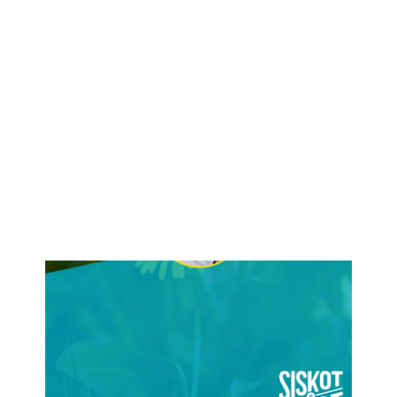
IKÄIHMISET
KOHTAAMISPAIKAT
MIESPORUKAT
YHTEYSTIEDOT
TILAA UUTISKIRJE
YHTEYDENOTTOLOMAKE