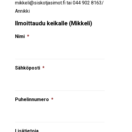
mikkeli@siskotjasimot.fi tai 044 902 8163/
Annikki
Ilmoittaudu keikalle (Mikkeli)
Nimi
*
Sähköposti
*
Puhelinnumero
*
Lisätietoja