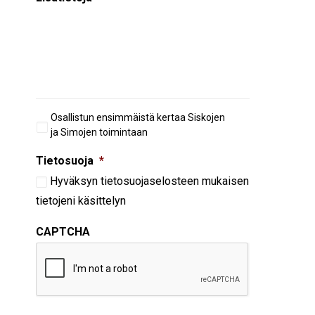
Aiempi
Osallistun ensimmäistä kertaa Siskojen
osallistuminen
ja Simojen toimintaan
Tietosuoja
*
Hyväksyn
tietosuojaselosteen
mukaisen
tietojeni käsittelyn
CAPTCHA