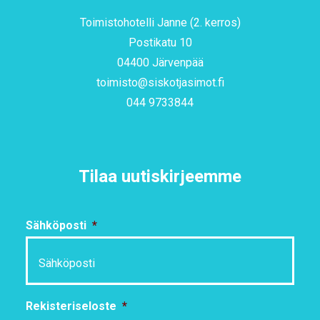
Toimistohotelli Janne (2. kerros)
Postikatu 10
04400 Järvenpää
toimisto@siskotjasimot.fi
044 9733844
Tilaa uutiskirjeemme
Sähköposti
*
Rekisteriseloste
*