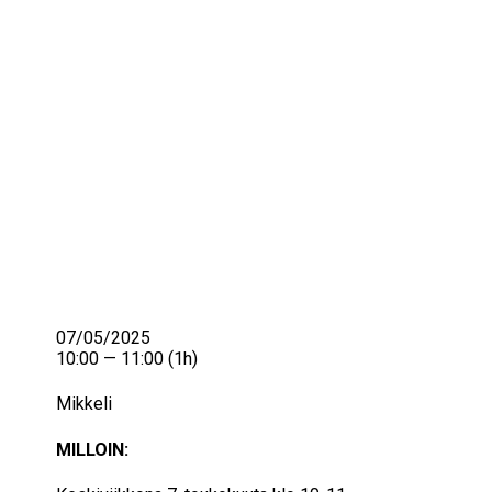
IKÄIHMISET
KOHTAAMISPAIKAT
MIESPORUKAT
YHTEYSTIEDOT
TILAA UUTISKIRJE
YHTEYDENOTTOLOMAKE
07/05/2025
10:00 — 11:00
(1h)
Mikkeli
MILLOIN: