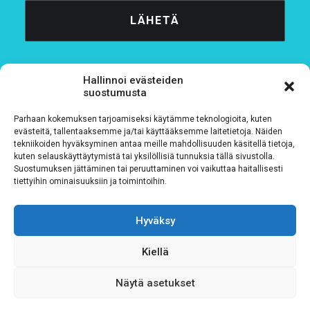
Hallinnoi evästeiden
suostumusta
Parhaan kokemuksen tarjoamiseksi käytämme teknologioita, kuten
Tietosuojaseloste
evästeitä, tallentaaksemme ja/tai käyttääksemme laitetietoja. Näiden
tekniikoiden hyväksyminen antaa meille mahdollisuuden käsitellä tietoja,
kuten selauskäyttäytymistä tai yksilöllisiä tunnuksia tällä sivustolla.
Verkkolaskutustiedot
Suostumuksen jättäminen tai peruuttaminen voi vaikuttaa haitallisesti
tiettyihin ominaisuuksiin ja toimintoihin.
Materiaalipankki
Hyväksy
Kiellä
Näytä asetukset