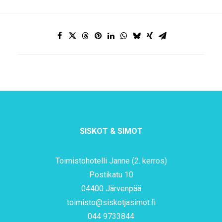
SISKOT & SIMOT
Toimistohotelli Janne (2. kerros)
Postikatu 10
04400 Järvenpää
toimisto@siskotjasimot.fi
044 9733844