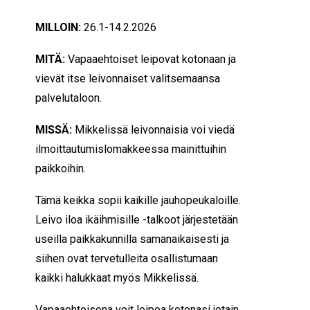
MILLOIN:
26.1-14.2.2026
MITÄ:
Vapaaehtoiset leipovat kotonaan ja
vievät itse leivonnaiset valitsemaansa
palvelutaloon.
MISSÄ:
Mikkelissä leivonnaisia voi viedä
ilmoittautumislomakkeessa mainittuihin
paikkoihin.
Tämä keikka sopii kaikille jauhopeukaloille.
Leivo iloa ikäihmisille -talkoot järjestetään
useilla paikkakunnilla samanaikaisesti ja
siihen ovat tervetulleita osallistumaan
kaikki halukkaat myös Mikkelissä.
Vapaaehtoisena voit leipoa kotonasi jotain