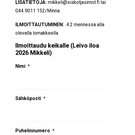
LISÄTIETOJA:
mikkeli@siskotjasimot.fi tai
044 9011 152/Minna
ILMOITTAUTUMINEN:
4.2 mennessä alla
olevalla lomakkeella
Ilmoittaudu keikalle (Leivo iloa
2026 Mikkeli)
Nimi
*
Sähköposti
*
Puhelinnumero
*