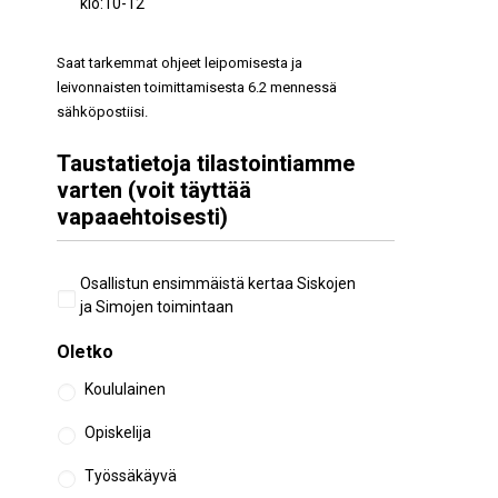
klo:10-12
Saat tarkemmat ohjeet leipomisesta ja
leivonnaisten toimittamisesta 6.2 mennessä
sähköpostiisi.
Taustatietoja tilastointiamme
varten (voit täyttää
vapaaehtoisesti)
Aiempi
Osallistun ensimmäistä kertaa Siskojen
osallistuminen
ja Simojen toimintaan
Oletko
Koululainen
Opiskelija
Työssäkäyvä