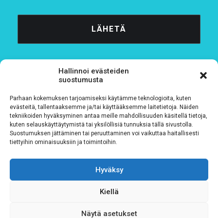
Hallinnoi evästeiden
suostumusta
Parhaan kokemuksen tarjoamiseksi käytämme teknologioita, kuten
Tietosuojaseloste
evästeitä, tallentaaksemme ja/tai käyttääksemme laitetietoja. Näiden
tekniikoiden hyväksyminen antaa meille mahdollisuuden käsitellä tietoja,
kuten selauskäyttäytymistä tai yksilöllisiä tunnuksia tällä sivustolla.
Verkkolaskutustiedot
Suostumuksen jättäminen tai peruuttaminen voi vaikuttaa haitallisesti
tiettyihin ominaisuuksiin ja toimintoihin.
Materiaalipankki
Hyväksy
Kiellä
Näytä asetukset