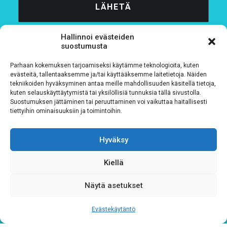
Hallinnoi evästeiden
suostumusta
Parhaan kokemuksen tarjoamiseksi käytämme teknologioita, kuten
evästeitä, tallentaaksemme ja/tai käyttääksemme laitetietoja. Näiden
tekniikoiden hyväksyminen antaa meille mahdollisuuden käsitellä tietoja,
Tietosuojaseloste
kuten selauskäyttäytymistä tai yksilöllisiä tunnuksia tällä sivustolla.
Suostumuksen jättäminen tai peruuttaminen voi vaikuttaa haitallisesti
Verkkolaskutustiedot
tiettyihin ominaisuuksiin ja toimintoihin.
Materiaalipankki
Hyväksy
Kiellä
Näytä asetukset
Evästekäytäntö