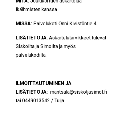
MITÄ:
Joulukorttien askartelua
ikäihmisten kanssa
MISSÄ:
Palvelukoti Onni Kivistöntie 4
LISÄTIETOJA:
Askartelutarvikkeet tulevat
Siskoilta ja Simoilta ja myös
palvelukodilta.
ILMOITTAUTUMINEN JA
LISÄTIETOJA:
mantsala@siskotjasimot.fi
tai 0449013542 / Tuija