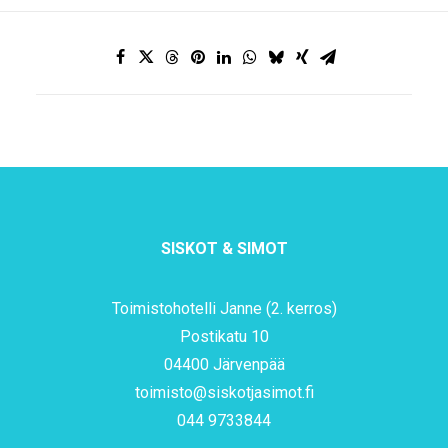
SISKOT & SIMOT
Toimistohotelli Janne (2. kerros)
Postikatu 10
04400 Järvenpää
toimisto@siskotjasimot.fi
044 9733844