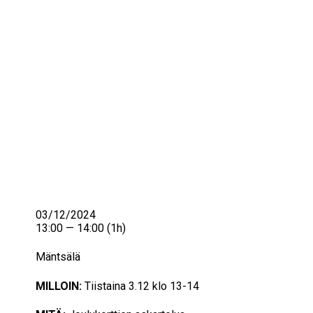
IKÄIHMISET
KOHTAAMISPAIKAT
MIESPORUKAT
YHTEYSTIEDOT
TILAA UUTISKIRJE
YHTEYDENOTTOLOMAKE
03/12/2024
13:00 — 14:00
(1h)
Mäntsälä
MILLOIN:
Tiistaina 3.12 klo 13-14