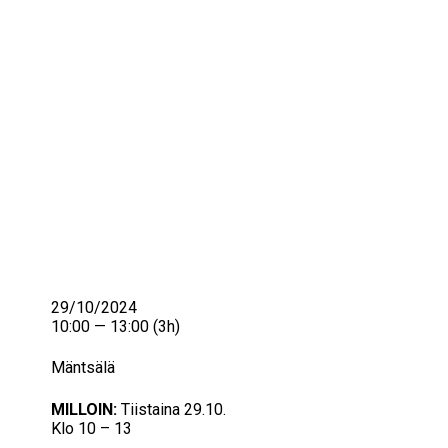
IKÄIHMISET
KOHTAAMISPAIKAT
MIESPORUKAT
YHTEYSTIEDOT
TILAA UUTISKIRJE
YHTEYDENOTTOLOMAKE
29/10/2024
10:00 — 13:00
(3h)
Mäntsälä
MILLOIN:
Tiistaina 29.10.
Klo 10 – 13