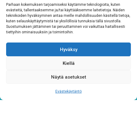
Parhaan kokemuksen tarjoamiseksi käytämme teknologioita, kuten
Tutustu rekisteriselosteeseemme
tämän linkin kautta!
evästeitä, tallentaaksemme ja/tai käyttääksemme laitetietoja. Näiden
tekniikoiden hyväksyminen antaa meille mahdollisuuden käsitellä tietoja,
CAPTCHA
kuten selauskäyttäytymistä tai yksilöllisiä tunnuksia tällä sivustolla.
Suostumuksen jättäminen tai peruuttaminen voi vaikuttaa haitallisesti
tiettyihin ominaisuuksiin ja toimintoihin.
Hyväksy
Kiellä
Näytä asetukset
Tietosuojaseloste
Evästekäytäntö
Verkkolaskutustiedot
Materiaalipankki