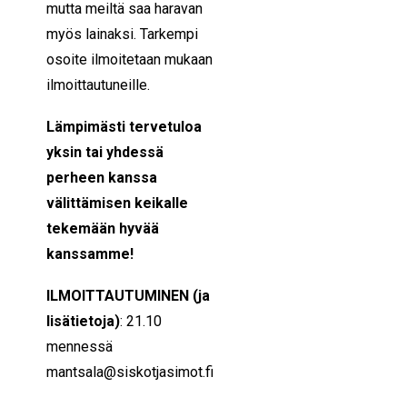
mutta meiltä saa haravan
myös lainaksi. Tarkempi
osoite ilmoitetaan mukaan
ilmoittautuneille.
Lämpimästi tervetuloa
yksin tai yhdessä
perheen kanssa
välittämisen keikalle
tekemään hyvää
kanssamme!
ILMOITTAUTUMINEN (ja
lisätietoja)
: 21.10
mennessä
mantsala@siskotjasimot.fi