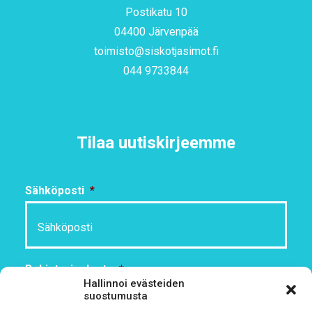
Postikatu 10
04400 Järvenpää
toimisto@siskotjasimot.fi
044 9733844
Tilaa uutiskirjeemme
Sähköposti
*
Rekisteriseloste
*
Hallinnoi evästeiden
Hyväksyn ehdot
suostumusta