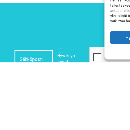
Parhaan kok
tallentaaks
antaa meille
yksilöllisiä
vaikuttaa hai
H
Hyväksyn
ehdot
Tutustu tietosuojaselosteeseemme
tämän linkin kautta!