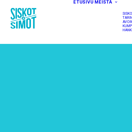
ETUSIVU
MEISTÄ
SISK
TARI
AVOI
KUMP
HANK