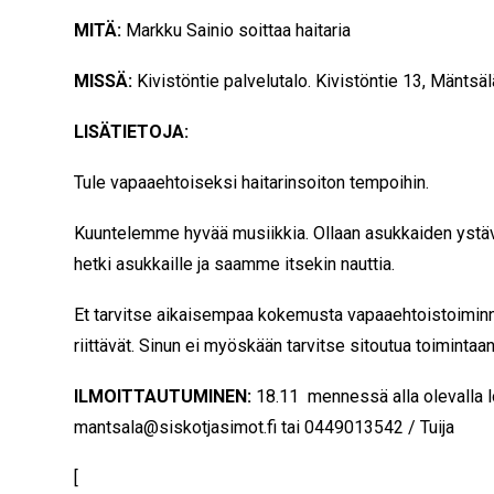
MITÄ:
Markku Sainio soittaa haitaria
MISSÄ:
Kivistöntie palvelutalo. Kivistöntie 13, Mäntsäl
LISÄTIETOJA:
Tule vapaaehtoiseksi haitarinsoiton tempoihin.
Kuuntelemme hyvää musiikkia. Ollaan asukkaiden ystävi
hetki asukkaille ja saamme itsekin nauttia.
Et tarvitse aikaisempaa kokemusta vapaaehtoistoiminna
riittävät. Sinun ei myöskään tarvitse sitoutua toimintaa
ILMOITTAUTUMINEN:
18.11 mennessä alla olevalla l
mantsala@siskotjasimot.fi tai 0449013542 / Tuija
[