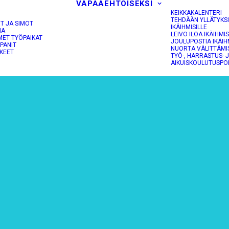
VAPAAEHTOISEKSI
KEIKKAKALENTERI
TEHDÄÄN YLLÄTYKS
OT JA SIMOT
IKÄIHMISILLE
NA
LEIVO ILOA IKÄIHMIS
MET TYÖPAIKAT
JOULUPOSTIA IKÄIH
PANIT
NUORTA VÄLITTÄMI
KEET
TYÖ-, HARRASTUS- 
AIKUISKOULUTUSPO