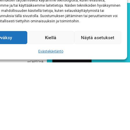
emuksen tarjoamiseksi käytämme teknologioita, kuten evästeitä,
emme ja/tai käyttääksemme laitetietoja. Näiden tekniikoiden hyväksyminen
 mahdollisuuden käsitellä tietoja, kuten selauskäyttäytymistä tai
 tunnuksia tällä sivustolla. Suostumuksen jättäminen tai peruuttaminen voi
tallisesti tiettyihin ominaisuuksiin ja toimintoihin.
yväksy
Kiellä
Näytä asetukset
Evästekäytäntö