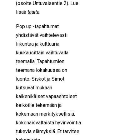
(osoite Untuvaisentie 2). Lue
lisää
täältä
.
Pop up -tapahtumat
yhdistävät vaihtelevasti
liikuntaa ja kulttuuria
kuukausittain vaihtuvalla
teemalla. Tapahtumien
teemana lokakuussa on
luonto. Siskot ja Simot
kutsuvat mukaan
kaikenikäiset vapaaehtoiset
keikoille tekemään ja
kokemaan merkityksellisiä,
kokonaisvaltaista hyvinvointia
tukevia elämyksiä. Et tarvitse