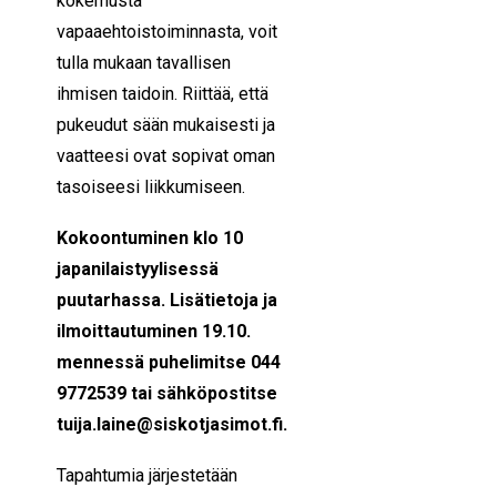
kokemusta
vapaaehtoistoiminnasta, voit
tulla mukaan tavallisen
ihmisen taidoin. Riittää, että
pukeudut sään mukaisesti ja
vaatteesi ovat sopivat oman
tasoiseesi liikkumiseen.
Kokoontuminen klo 10
japanilaistyylisessä
puutarhassa. Lisätietoja ja
ilmoittautuminen 19.10.
mennessä puhelimitse 044
9772539 tai sähköpostitse
tuija.laine@siskotjasimot.fi.
Tapahtumia järjestetään