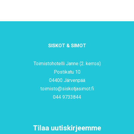
SISKOT & SIMOT
Toimistohotelli Janne (2. kerros)
Postikatu 10
04400 Järvenpää
toimisto@siskotjasimot.fi
044 9733844
Tilaa uutiskirjeemme