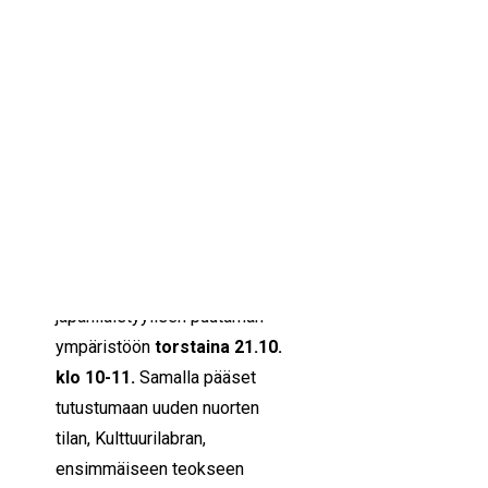
IKÄIHMISET
KOHTAAMISPAIKAT
21/10/2021
10:00 — 11:00
(1h)
MIESPORUKAT
YHTEYSTIEDOT
Helsinki
TILAA UUTISKIRJE
YHTEYDENOTTOLOMAKE
Luovasti liikkeelle yhdessä -
hankkeen pop up -tapahtumat
jatkuvat!
Tervetuloa luontokuntoradalle
japanilaistyylisen puutarhan
ympäristöön
torstaina 21.10.
klo 10-11.
Samalla pääset
tutustumaan uuden nuorten
tilan, Kulttuurilabran,
ensimmäiseen teokseen