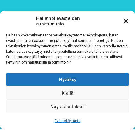
Sähköposti
*
Hallinnoi evästeiden
suostumusta
Parhaan kokemuksen tarjoamiseksi käytämme teknologioita, kuten
evästeitä, tallentaaksemme ja/tai käyttääksemme laitetietoja. Näiden
tekniikoiden hyväksyminen antaa meille mahdollisuuden käsitellä tietoja,
Rekisteriseloste
*
kuten selauskäyttäytymistä tai yksilöllisiä tunnuksia tällä sivustolla.
Suostumuksen jättäminen tai peruuttaminen voi vaikuttaa haitallisesti
Hyväksyn ehdot
tiettyihin ominaisuuksiin ja toimintoihin.
Tutustu rekisteriselosteeseemme
tämän linkin kautta!
Hyväksy
CAPTCHA
Kiellä
Näytä asetukset
Evästekäytäntö