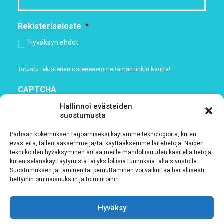
Rekisteriseloste
*
Hyväksyn ehdot
Tutustu rekisteriselosteeseemme
tämän linkin kautta!
CAPTCHA
Hallinnoi evästeiden
suostumusta
Parhaan kokemuksen tarjoamiseksi käytämme teknologioita, kuten
evästeitä, tallentaaksemme ja/tai käyttääksemme laitetietoja. Näiden
tekniikoiden hyväksyminen antaa meille mahdollisuuden käsitellä tietoja,
kuten selauskäyttäytymistä tai yksilöllisiä tunnuksia tällä sivustolla.
Suostumuksen jättäminen tai peruuttaminen voi vaikuttaa haitallisesti
tiettyihin ominaisuuksiin ja toimintoihin.
Tietosuojaseloste
Hyväksy