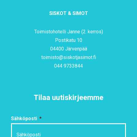
SISKOT & SIMOT
Toimistohotelli Janne (2. kerros)
Postikatu 10
04400 Järvenpää
toimisto@siskotjasimot.fi
044 9733844
Tilaa uutiskirjeemme
Sähköposti
*