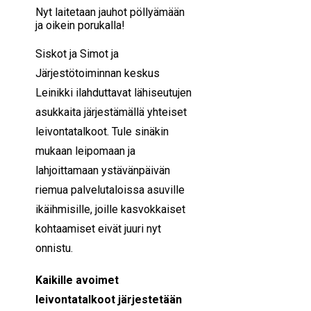
Nyt laitetaan jauhot pöllyämään
ja oikein porukalla!
Siskot ja Simot ja
Järjestötoiminnan keskus
Leinikki ilahduttavat lähiseutujen
asukkaita järjestämällä yhteiset
leivontatalkoot. Tule sinäkin
mukaan leipomaan ja
lahjoittamaan ystävänpäivän
riemua palvelutaloissa asuville
ikäihmisille, joille kasvokkaiset
kohtaamiset eivät juuri nyt
onnistu.
Kaikille avoimet
leivontatalkoot järjestetään