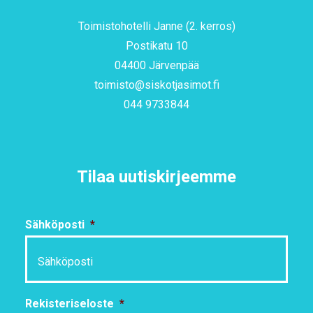
Toimistohotelli Janne (2. kerros)
Postikatu 10
04400 Järvenpää
toimisto@siskotjasimot.fi
044 9733844
Tilaa uutiskirjeemme
Sähköposti
*
Rekisteriseloste
*