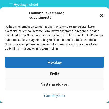
Hyväksyn ehdot
Hallinnoi evästeiden
suostumusta
Tutustu rekisteriselosteeseemme
tämän linkin kautta!
Parhaan kokemuksen tarjoamiseksi käytämme teknologioita, kuten
CAPTCHA
evästeitä, tallentaaksemme ja/tai käyttääksemme laitetietoja. Näiden
tekniikoiden hyväksyminen antaa meille mahdollisuuden käsitellä tietoja,
kuten selauskäyttäytymistä tai yksilöllisiä tunnuksia tällä sivustolla.
Suostumuksen jättäminen tai peruuttaminen voi vaikuttaa haitallisesti
tiettyihin ominaisuuksiin ja toimintoihin.
Hyväksy
Kiellä
Tietosuojaseloste
Näytä asetukset
Verkkolaskutustiedot
Evästekäytäntö
Materiaalipankki