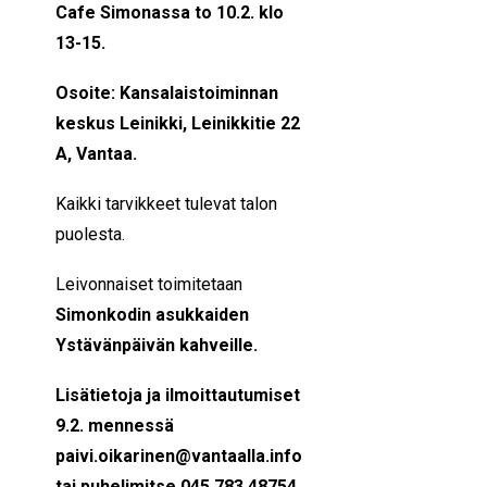
Cafe Simonassa to 10.2. klo
13-15.
Osoite: Kansalaistoiminnan
keskus Leinikki, Leinikkitie 22
A, Vantaa.
Kaikki tarvikkeet tulevat talon
puolesta.
Leivonnaiset toimitetaan
Simonkodin asukkaiden
Ystävänpäivän kahveille.
Lisätietoja ja ilmoittautumiset
9.2. mennessä
paivi.oikarinen@vantaalla.info
tai puhelimitse 045 783 48754.