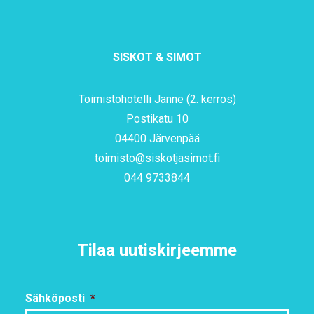
SISKOT & SIMOT
Toimistohotelli Janne (2. kerros)
Postikatu 10
04400 Järvenpää
toimisto@siskotjasimot.fi
044 9733844
Tilaa uutiskirjeemme
Sähköposti
*