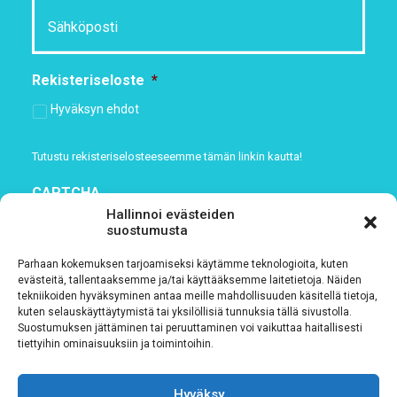
Rekisteriseloste
*
Hyväksyn ehdot
Tutustu rekisteriselosteeseemme
tämän linkin kautta!
CAPTCHA
Hallinnoi evästeiden
suostumusta
Parhaan kokemuksen tarjoamiseksi käytämme teknologioita, kuten
evästeitä, tallentaaksemme ja/tai käyttääksemme laitetietoja. Näiden
tekniikoiden hyväksyminen antaa meille mahdollisuuden käsitellä tietoja,
kuten selauskäyttäytymistä tai yksilöllisiä tunnuksia tällä sivustolla.
Suostumuksen jättäminen tai peruuttaminen voi vaikuttaa haitallisesti
tiettyihin ominaisuuksiin ja toimintoihin.
Hyväksy