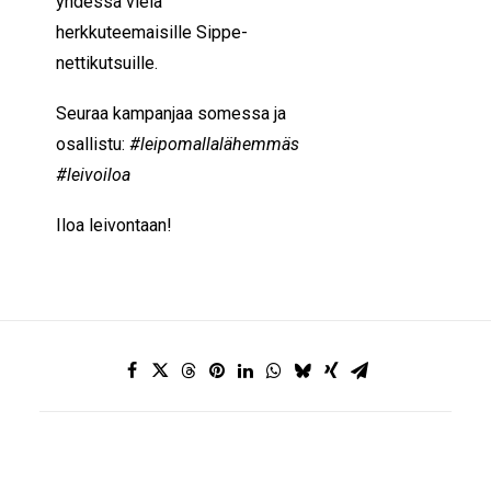
yhdessä vielä
herkkuteemaisille Sippe-
nettikutsuille.
Seuraa kampanjaa somessa ja
osallistu:
#leipomallalähemmäs
#leivoiloa
Iloa leivontaan!