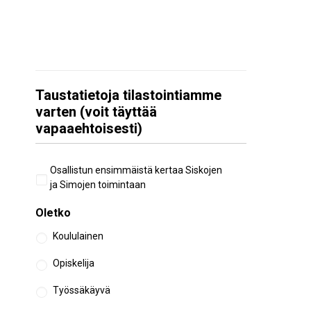
Taustatietoja tilastointiamme
varten (voit täyttää
vapaaehtoisesti)
Aiempi
Osallistun ensimmäistä kertaa Siskojen
osallistuminen
ja Simojen toimintaan
Oletko
Koululainen
Opiskelija
Työssäkäyvä