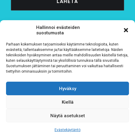
Hallinnoi evästeiden
suostumusta
Parhaan kokemuksen tarjoamiseksi käytämme teknologioita, kuten
Tietosuojaseloste
evästeitä, tallentaaksemme ja/tai käyttääksemme laitetietoja. Näiden
tekniikoiden hyväksyminen antaa meille mahdollisuuden käsitellä tietoja,
kuten selauskäyttäytymistä tai yksilöllisiä tunnuksia tällä sivustolla.
Verkkolaskutustiedot
Suostumuksen jättäminen tai peruuttaminen voi vaikuttaa haitallisesti
tiettyihin ominaisuuksiin ja toimintoihin.
Materiaalipankki
Hyväksy
Kiellä
Näytä asetukset
Evästekäytäntö