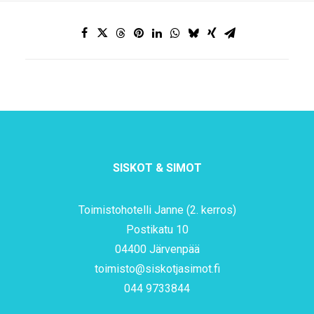
SISKOT & SIMOT
Toimistohotelli Janne (2. kerros)
Postikatu 10
04400 Järvenpää
toimisto@siskotjasimot.fi
044 9733844