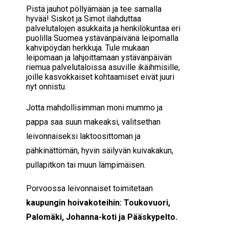
Pistä jauhot pöllyämään ja tee samalla
hyvää! Siskot ja Simot ilahduttaa
palvelutalojen asukkaita ja henkilökuntaa eri
puolilla Suomea ystävänpäivänä leipomalla
kahvipöydän herkkuja. Tule mukaan
leipomaan ja lahjoittamaan ystävänpäivän
riemua palvelutaloissa asuville ikäihmisille,
joille kasvokkaiset kohtaamiset eivät juuri
nyt onnistu.
Jotta mahdollisimman moni mummo ja
pappa saa suun makeaksi, valitsethan
leivonnaiseksi laktoosittoman ja
pähkinättömän, hyvin säilyvän kuivakakun,
pullapitkon tai muun lämpimäisen.
Porvoossa leivonnaiset toimitetaan
kaupungin hoivakoteihin: Toukovuori,
Palomäki, Johanna-koti ja Pääskypelto.