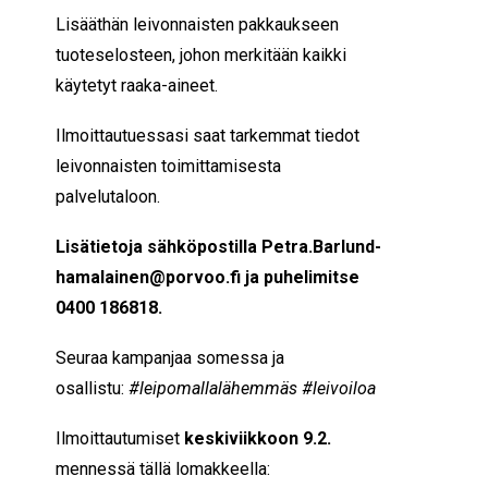
Lisääthän leivonnaisten pakkaukseen
tuoteselosteen, johon merkitään kaikki
käytetyt raaka-aineet.
Ilmoittautuessasi saat tarkemmat tiedot
leivonnaisten toimittamisesta
palvelutaloon.
Lisätietoja sähköpostilla Petra.Barlund-
hamalainen@porvoo.fi ja puhelimitse
0400 186818.
Seuraa kampanjaa somessa ja
osallistu:
#leipomallalähemmäs #leivoiloa
Ilmoittautumiset
keskiviikkoon
9.2.
mennessä tällä lomakkeella: