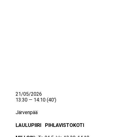
IKÄIHMISET
KOHTAAMISPAIKAT
MIESPORUKAT
YHTEYSTIEDOT
TILAA UUTISKIRJE
YHTEYDENOTTOLOMAKE
21/05/2026
13:30 — 14:10
(40′)
Järvenpää
LAULUPIIRI PIHLAVISTOKOTI