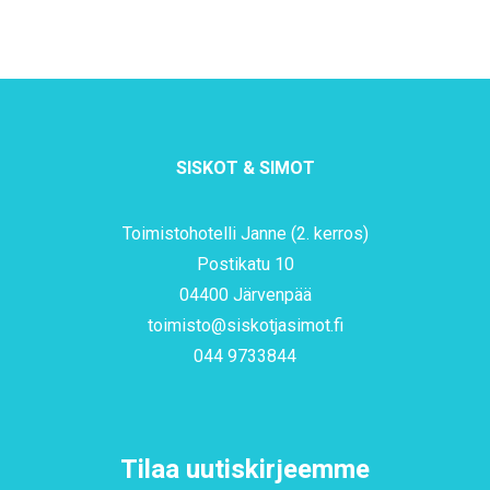
SISKOT & SIMOT
Toimistohotelli Janne (2. kerros)
Postikatu 10
04400 Järvenpää
toimisto@siskotjasimot.fi
044 9733844
Tilaa uutiskirjeemme