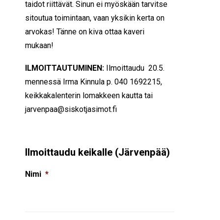
taidot riittävät. Sinun ei myöskään tarvitse
sitoutua toimintaan, vaan yksikin kerta on
arvokas! Tänne on kiva ottaa kaveri
mukaan!
ILMOITTAUTUMINEN:
Ilmoittaudu 20.5.
mennessä Irma Kinnula p.
040 1692215
,
keikkakalenterin lomakkeen kautta tai
jarvenpaa@siskotjasimot.fi
Ilmoittaudu keikalle (Järvenpää)
Nimi
*