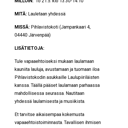
MILLOIN:
To 21.5. klo 13.30-14.10
MITÄ:
Lauletaan yhdessä
MISSÄ:
Pihlavistokoti (
Jampankaari 4,
04440 Järvenpää
)
LISÄTIETOJA:
Tule vapaaehtoiseksi mukaan laulamaan
kauniita lauluja, avustamaan ja tuomaan iloa
Pihlavistokodin asukkaille Laulupiiriläisten
kanssa. Täällä pääset laulamaan parhaassa
mahdollisessa seurassa. Nautitaan
yhdessä laulamisesta ja musiikista.
Et tarvitse aikaisempaa kokemusta
vapaaehtoistoiminnasta. Tavallisen ihmisen