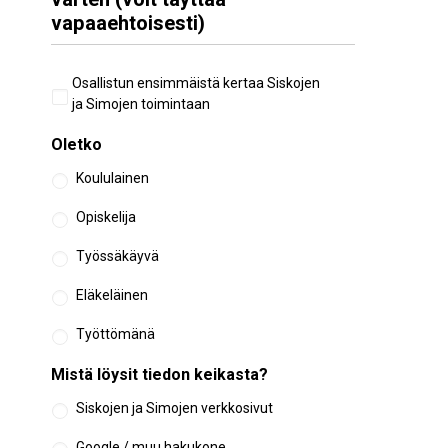
vapaaehtoisesti)
Aiempi
Osallistun ensimmäistä kertaa Siskojen
osallistuminen
ja Simojen toimintaan
Oletko
Koululainen
Opiskelija
Työssäkäyvä
Eläkeläinen
Työttömänä
Mistä löysit tiedon keikasta?
Siskojen ja Simojen verkkosivut
Google / muu hakukone