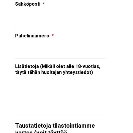
Sähköposti
*
Puhelinnumero
*
Lisätietoja (Mikäli olet alle 18-vuotias,
täytä tähän huoltajan yhteystiedot)
Taustatietoja tilastointiamme
varten (voit täyttää