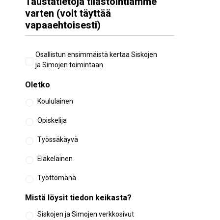
Taustatietoja tilastointiamme
varten (voit täyttää
vapaaehtoisesti)
Aiempi
Osallistun ensimmäistä kertaa Siskojen
osallistuminen
ja Simojen toimintaan
Oletko
Koululainen
Opiskelija
Työssäkäyvä
Eläkeläinen
Työttömänä
Mistä löysit tiedon keikasta?
Siskojen ja Simojen verkkosivut