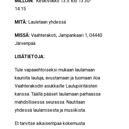
MILLOIN:
Keskiviikko 13.5. klo 13.30-
14.15
MITÄ:
Lauletaan yhdessä
MISSÄ:
Vaahterakoti,
Jampankaari 1, 04440
Järvenpää
LISÄTIETOJA:
Tule vapaaehtoiseksi mukaan laulamaan
kauniita lauluja, avustamaan ja tuomaan iloa
Vaahterakodin asukkaille Laulupiiriläisten
kanssa. Täällä pääset laulamaan parhaassa
mahdollisessa seurassa. Nautitaan
yhdessä laulamisesta ja musiikista.
Et tarvitse aikaisempaa kokemusta