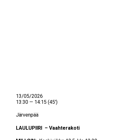
IKÄIHMISET
KOHTAAMISPAIKAT
MIESPORUKAT
YHTEYSTIEDOT
TILAA UUTISKIRJE
YHTEYDENOTTOLOMAKE
13/05/2026
13:30 — 14:15
(45′)
Järvenpää
LAULUPIIRI – Vaahterakoti