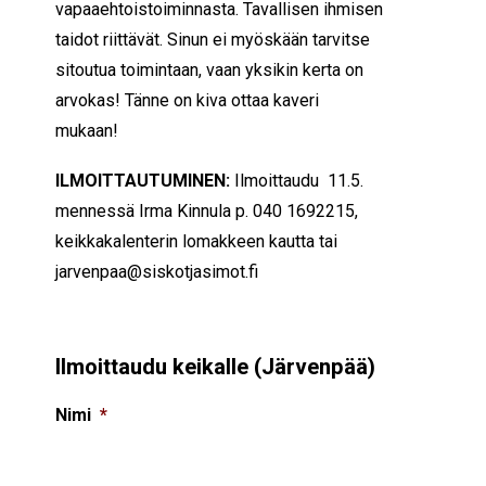
vapaaehtoistoiminnasta. Tavallisen ihmisen
taidot riittävät. Sinun ei myöskään tarvitse
sitoutua toimintaan, vaan yksikin kerta on
arvokas! Tänne on kiva ottaa kaveri
mukaan!
ILMOITTAUTUMINEN:
Ilmoittaudu 11.5.
mennessä Irma Kinnula p.
040 1692215
,
keikkakalenterin lomakkeen kautta tai
jarvenpaa@siskotjasimot.fi
Ilmoittaudu keikalle (Järvenpää)
Nimi
*