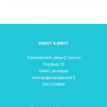
SISKOT & SIMOT
Toimistohotelli Janne (2. kerros)
Postikatu 10
04400 Järvenpää
toimisto@siskotjasimot.fi
044 9733844