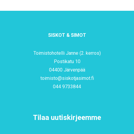
SISKOT & SIMOT
Toimistohotelli Janne (2. kerros)
Postikatu 10
04400 Järvenpää
toimisto@siskotjasimot.fi
044 9733844
Tilaa uutiskirjeemme