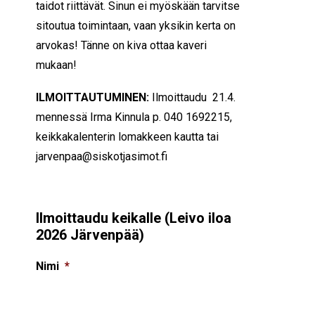
taidot riittävät. Sinun ei myöskään tarvitse
sitoutua toimintaan, vaan yksikin kerta on
arvokas! Tänne on kiva ottaa kaveri
mukaan!
ILMOITTAUTUMINEN:
Ilmoittaudu 21.4.
mennessä Irma Kinnula p.
040 1692215
,
keikkakalenterin lomakkeen kautta tai
jarvenpaa@siskotjasimot.fi
Ilmoittaudu keikalle (Leivo iloa
2026 Järvenpää)
Nimi
*