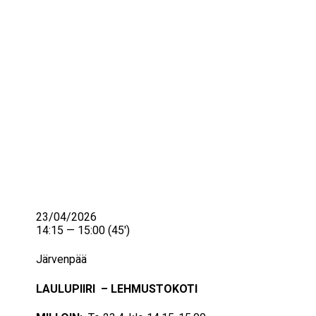
IKÄIHMISET
KOHTAAMISPAIKAT
MIESPORUKAT
YHTEYSTIEDOT
TILAA UUTISKIRJE
YHTEYDENOTTOLOMAKE
23/04/2026
14:15 — 15:00
(45′)
Järvenpää
LAULUPIIRI – LEHMUSTOKOTI