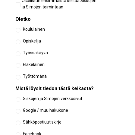
Aiempi
Osallistun ensimmäistä kertaa Siskojen
osallistuminen
ja Simojen toimintaan
Oletko
Koululainen
Opiskelija
Työssäkäyvä
Eläkeläinen
Työttömänä
Mistä löysit tiedon tästä keikasta?
Siskojen ja Simojen verkkosivut
Google / muu hakukone
Sähköpostiuutiskirje
Facebook