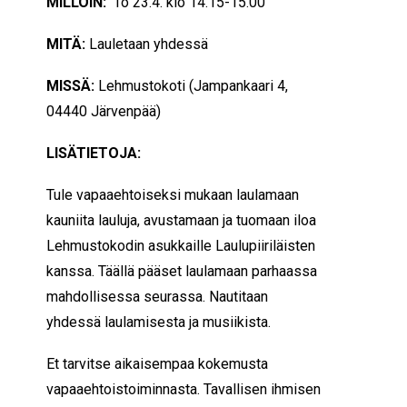
MILLOIN:
To 23.4. klo 14.15-15.00
MITÄ:
Lauletaan yhdessä
MISSÄ:
Lehmustokoti (
Jampankaari 4,
04440 Järvenpää
)
LISÄTIETOJA:
Tule vapaaehtoiseksi mukaan laulamaan
kauniita lauluja, avustamaan ja tuomaan iloa
Lehmustokodin asukkaille Laulupiiriläisten
kanssa. Täällä pääset laulamaan parhaassa
mahdollisessa seurassa. Nautitaan
yhdessä laulamisesta ja musiikista.
Et tarvitse aikaisempaa kokemusta
vapaaehtoistoiminnasta. Tavallisen ihmisen