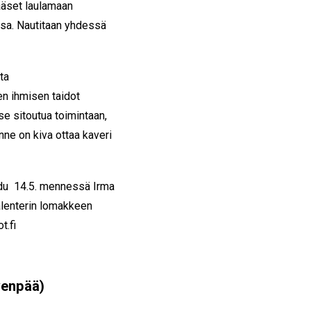
pääset laulamaan
sa. Nautitaan yhdessä
ta
en ihmisen taidot
tse sitoutua toimintaan,
nne on kiva ottaa kaveri
udu 14.5. mennessä Irma
alenterin lomakkeen
t.fi
venpää)