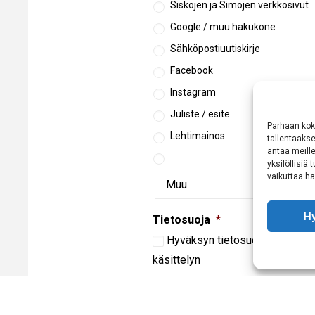
Siskojen ja Simojen verkkosivut
Google / muu hakukone
Sähköpostiuutiskirje
Facebook
Instagram
Juliste / esite
Parhaan kok
Lehtimainos
tallentaaks
antaa meille
yksilöllisiä
vaikuttaa hai
H
Tietosuoja
*
Hyväksyn
tietosuojaselostee
käsittelyn
CAPTCHA