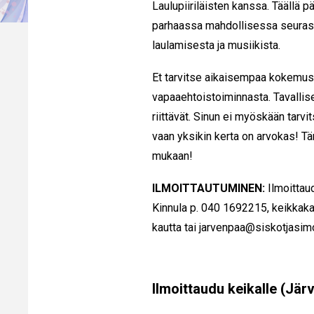
Laulupiiriläisten kanssa. Täällä 
parhaassa mahdollisessa seuras
laulamisesta ja musiikista.
Et tarvitse aikaisempaa kokemus
vapaaehtoistoiminnasta. Tavallis
riittävät. Sinun ei myöskään tarvi
vaan yksikin kerta on arvokas! Tä
mukaan!
ILMOITTAUTUMINEN:
Ilmoitta
Kinnula p.
040 1692215
, keikkak
kautta tai jarvenpaa@siskotjasimo
Ilmoittaudu keikalle (Jär