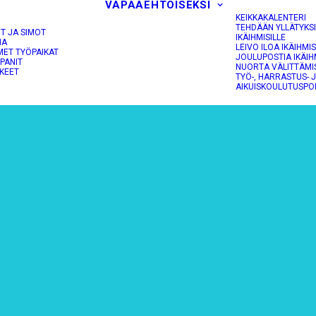
VAPAAEHTOISEKSI
KEIKKAKALENTERI
TEHDÄÄN YLLÄTYKS
OT JA SIMOT
IKÄIHMISILLE
NA
LEIVO ILOA IKÄIHMIS
MET TYÖPAIKAT
JOULUPOSTIA IKÄIH
PANIT
NUORTA VÄLITTÄMI
KEET
TYÖ-, HARRASTUS- 
AIKUISKOULUTUSPO