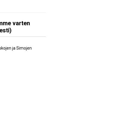
amme varten
esti)
skojen ja Simojen