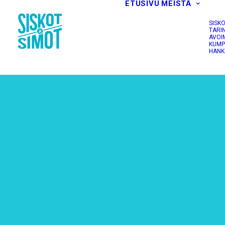
ETUSIVU
MEISTÄ
SISK
TARI
AVOI
KUMP
HANK