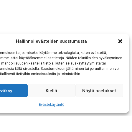
Hallinnoi evästeiden suostumusta
emuksen tarjoamiseksi käytämme teknologioita, kuten evästeitä,
emme ja/tai käyttääksemme laitetietoja. Näiden tekniikoiden hyväksyminen
 mahdollisuuden käsitellä tietoja, kuten selauskäyttäytymistä tai
 tunnuksia tällä sivustolla. Suostumuksen jättäminen tai peruuttaminen voi
tallisesti tiettyihin ominaisuuksiin ja toimintoihin.
yväksy
Kiellä
Näytä asetukset
n
mukaisen tietojeni
Evästekäytäntö