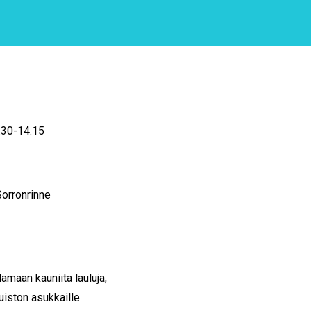
.30-14.15
Sorronrinne
maan kauniita lauluja,
uiston asukkaille