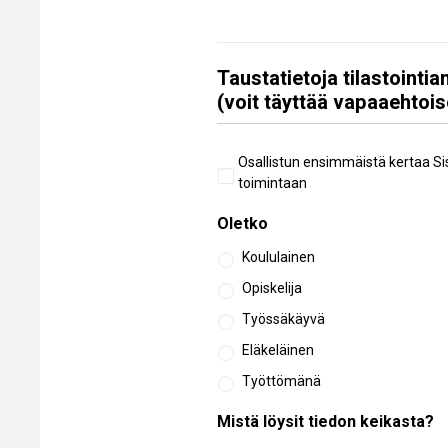
Taustatietoja tilastointi
(voit täyttää vapaaehtois
Aiempi
Osallistun ensimmäistä kertaa Si
osallistuminen
toimintaan
Oletko
Koululainen
Opiskelija
Työssäkäyvä
Eläkeläinen
Työttömänä
Mistä löysit tiedon keikasta?