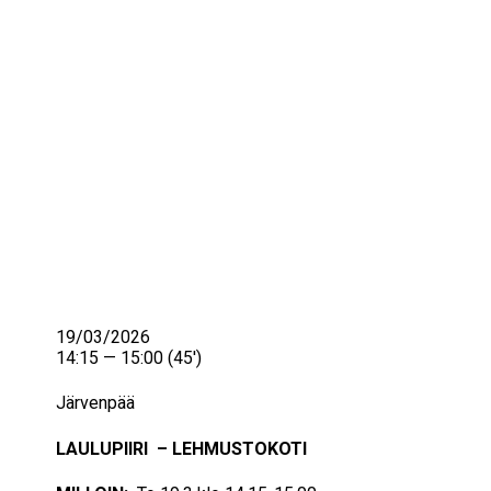
IKÄIHMISET
KOHTAAMISPAIKAT
MIESPORUKAT
YHTEYSTIEDOT
TILAA UUTISKIRJE
YHTEYDENOTTOLOMAKE
19/03/2026
14:15 — 15:00
(45′)
Järvenpää
LAULUPIIRI – LEHMUSTOKOTI