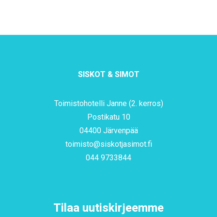
SISKOT & SIMOT
Toimistohotelli Janne (2. kerros)
Postikatu 10
04400 Järvenpää
toimisto@siskotjasimot.fi
044 9733844
Tilaa uutiskirjeemme