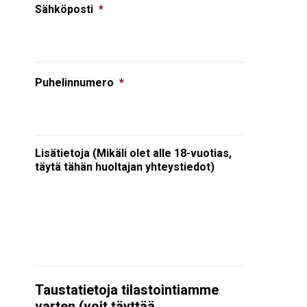
Sähköposti
*
Puhelinnumero
*
Lisätietoja (Mikäli olet alle 18-vuotias,
täytä tähän huoltajan yhteystiedot)
Taustatietoja tilastointiamme
varten (voit täyttää