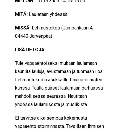
MILLOIN:
To 19.3 klo 14.15-15.00
MITÄ:
Lauletaan yhdessä
MISSÄ:
Lehmustokoti (
Jampankaari 4,
04440 Järvenpää
)
LISÄTIETOJA:
Tule vapaaehtoiseksi mukaan laulamaan
kauniita lauluja, avustamaan ja tuomaan iloa
Lehmustokodin asukkaille Laulupiiriläisten
kanssa. Täällä pääset laulamaan parhaassa
mahdollisessa seurassa. Nautitaan
yhdessä laulamisesta ja musiikista.
Et tarvitse aikaisempaa kokemusta
vapaaehtoistoiminnasta. Tavallisen ihmisen