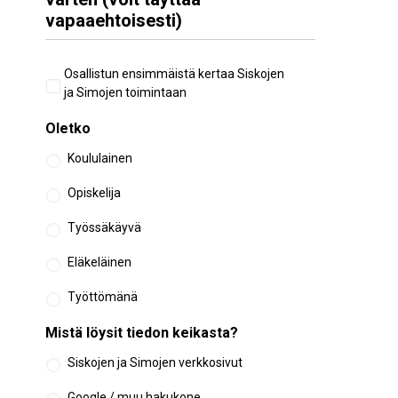
vapaaehtoisesti)
Aiempi
Osallistun ensimmäistä kertaa Siskojen
osallistuminen
ja Simojen toimintaan
Oletko
Koululainen
Opiskelija
Työssäkäyvä
Eläkeläinen
Työttömänä
Mistä löysit tiedon keikasta?
Siskojen ja Simojen verkkosivut
Google / muu hakukone