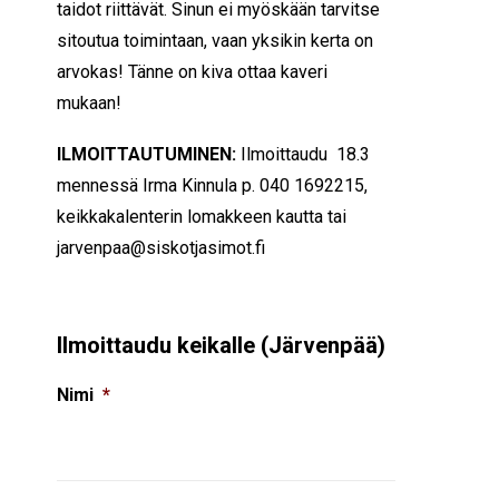
taidot riittävät. Sinun ei myöskään tarvitse
sitoutua toimintaan, vaan yksikin kerta on
arvokas! Tänne on kiva ottaa kaveri
mukaan!
ILMOITTAUTUMINEN:
Ilmoittaudu 18.3
mennessä Irma Kinnula p.
040 1692215
,
keikkakalenterin lomakkeen kautta tai
jarvenpaa@siskotjasimot.fi
Ilmoittaudu keikalle (Järvenpää)
Nimi
*