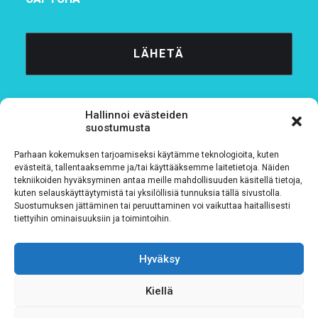
Hallinnoi evästeiden
suostumusta
Parhaan kokemuksen tarjoamiseksi käytämme teknologioita, kuten
Tietosuojaseloste
evästeitä, tallentaaksemme ja/tai käyttääksemme laitetietoja. Näiden
tekniikoiden hyväksyminen antaa meille mahdollisuuden käsitellä tietoja,
kuten selauskäyttäytymistä tai yksilöllisiä tunnuksia tällä sivustolla.
Verkkolaskutustiedot
Suostumuksen jättäminen tai peruuttaminen voi vaikuttaa haitallisesti
tiettyihin ominaisuuksiin ja toimintoihin.
Materiaalipankki
Hyväksy
Kiellä