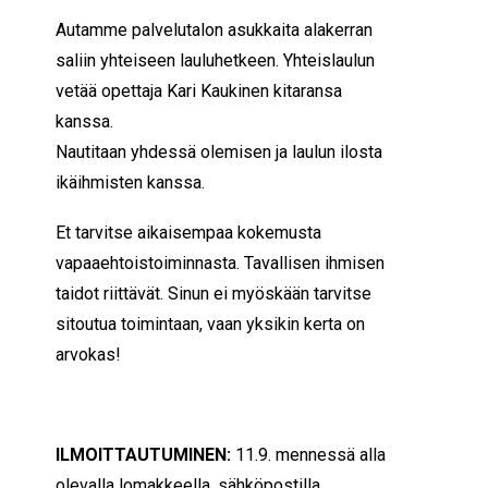
Autamme palvelutalon asukkaita alakerran
saliin yhteiseen lauluhetkeen. Yhteislaulun
vetää opettaja Kari Kaukinen kitaransa
kanssa.
Nautitaan yhdessä olemisen ja laulun ilosta
ikäihmisten kanssa.
Et tarvitse aikaisempaa kokemusta
vapaaehtoistoiminnasta. Tavallisen ihmisen
taidot riittävät. Sinun ei myöskään tarvitse
sitoutua toimintaan, vaan yksikin kerta on
arvokas!
ILMOITTAUTUMINEN:
11.9. mennessä alla
olevalla lomakkeella, sähköpostilla