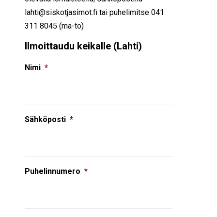
lahti@siskotjasimot.fi tai puhelimitse 041
311 8045 (ma-to)
Ilmoittaudu keikalle (Lahti)
Nimi
*
Sähköposti
*
Puhelinnumero
*