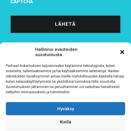
CAPTCHA
Hallinnoi evästeiden
suostumusta
Parhaan kokemuksen tarjoamiseksi käytämme teknologioita, kuten
Tietosuojaseloste
evästeitä, tallentaaksemme ja/tai käyttääksemme laitetietoja. Näiden
tekniikoiden hyväksyminen antaa meille mahdollisuuden käsitellä tietoja,
kuten selauskäyttäytymistä tai yksilöllisiä tunnuksia tällä sivustolla.
Verkkolaskutustiedot
Suostumuksen jättäminen tai peruuttaminen voi vaikuttaa haitallisesti
tiettyihin ominaisuuksiin ja toimintoihin.
Materiaalipankki
Hyväksy
Kiellä