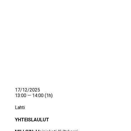
IKÄIHMISET
KOHTAAMISPAIKAT
MIESPORUKAT
YHTEYSTIEDOT
TILAA UUTISKIRJE
YHTEYDENOTTOLOMAKE
17/12/2025
13:00 — 14:00
(1h)
Lahti
YHTEISLAULUT