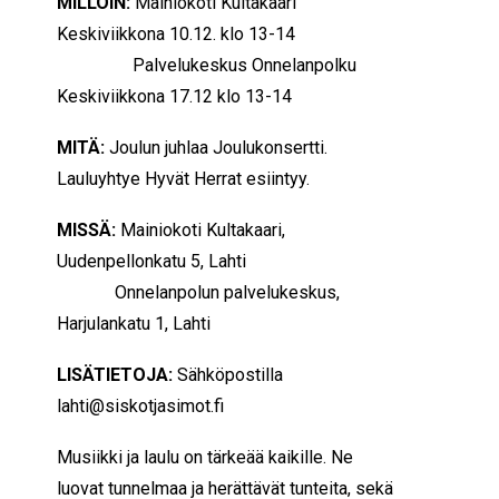
MILLOIN:
Mainiokoti Kultakaari
Keskiviikkona 10.12. klo 13-14
Palvelukeskus Onnelanpolku
Keskiviikkona 17.12 klo 13-14
MITÄ:
Joulun juhlaa Joulukonsertti.
Lauluyhtye Hyvät Herrat esiintyy.
MISSÄ:
Mainiokoti Kultakaari,
Uudenpellonkatu 5, Lahti
Onnelanpolun palvelukeskus,
Harjulankatu 1, Lahti
LISÄTIETOJA:
Sähköpostilla
lahti@siskotjasimot.fi
Musiikki ja laulu on tärkeää kaikille. Ne
luovat tunnelmaa ja herättävät tunteita, sekä