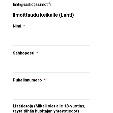
lahti@siskotjasimot.fi
Ilmoittaudu keikalle (Lahti)
Nimi
*
Sähköposti
*
Puhelinnumero
*
Lisätietoja (Mikäli olet alle 18-vuotias,
täytä tähän huoltajan yhteystiedot)