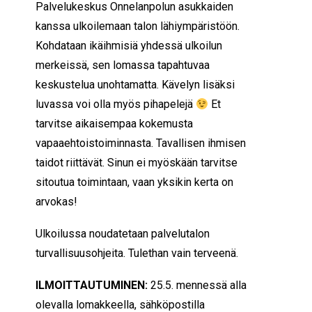
Palvelukeskus Onnelanpolun asukkaiden
kanssa ulkoilemaan talon lähiympäristöön.
Kohdataan ikäihmisiä yhdessä ulkoilun
merkeissä, sen lomassa tapahtuvaa
keskustelua unohtamatta. Kävelyn lisäksi
luvassa voi olla myös pihapelejä
Et
tarvitse aikaisempaa kokemusta
vapaaehtoistoiminnasta. Tavallisen ihmisen
taidot riittävät. Sinun ei myöskään tarvitse
sitoutua toimintaan, vaan yksikin kerta on
arvokas!
Ulkoilussa noudatetaan palvelutalon
turvallisuusohjeita. Tulethan vain terveenä.
ILMOITTAUTUMINEN:
25.5. mennessä alla
olevalla lomakkeella, sähköpostilla