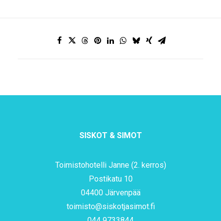
SISKOT & SIMOT
Toimistohotelli Janne (2. kerros)
Postikatu 10
04400 Järvenpää
toimisto@siskotjasimot.fi
044 9733844