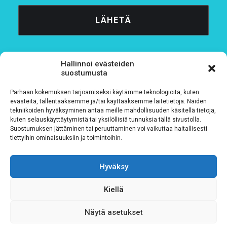
Hallinnoi evästeiden
suostumusta
Parhaan kokemuksen tarjoamiseksi käytämme teknologioita, kuten
Tietosuojaseloste
evästeitä, tallentaaksemme ja/tai käyttääksemme laitetietoja. Näiden
tekniikoiden hyväksyminen antaa meille mahdollisuuden käsitellä tietoja,
kuten selauskäyttäytymistä tai yksilöllisiä tunnuksia tällä sivustolla.
Verkkolaskutustiedot
Suostumuksen jättäminen tai peruuttaminen voi vaikuttaa haitallisesti
tiettyihin ominaisuuksiin ja toimintoihin.
Materiaalipankki
Hyväksy
Kiellä
Näytä asetukset